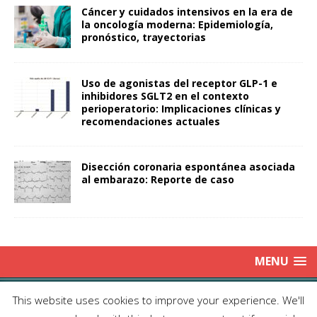
Cáncer y cuidados intensivos en la era de
la oncología moderna: Epidemiología,
pronóstico, trayectorias
Uso de agonistas del receptor GLP-1 e
inhibidores SGLT2 en el contexto
perioperatorio: Implicaciones clínicas y
recomendaciones actuales
Disección coronaria espontánea asociada
al embarazo: Reporte de caso
MENU
Copyright © 2025 | Publicación Oficial de la Sociedad de Médicos
This website uses cookies to improve your experience. We'll
Anestesiólogos de Chile|
Enviar Email
| Producción: Editorial Iku