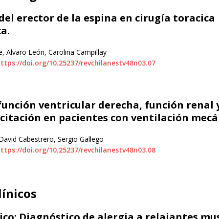
el erector de la espina en cirugía toracica
a.
, Alvaro León, Carolina Campillay
ttps://doi.org/10.25237/revchilanestv48n03.07
función ventricular derecha, función renal y
ucitación en pacientes con ventilación mecá
David Cabestrero, Sergio Gallego
ttps://doi.org/10.25237/revchilanestv48n03.08
línicos
ico: Diagnóstico de alergia a relajantes mu