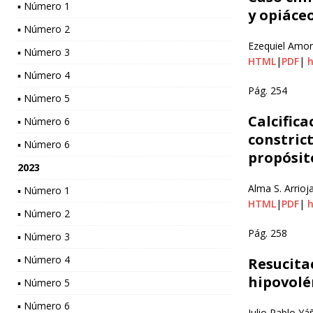
▪ Número 1
y opiáceo
▪ Número 2
Ezequiel Amor
▪ Número 3
HTML
|
PDF
|
h
▪ Número 4
Pág. 254
▪ Número 5
Calcifica
▪ Número 6
constric
▪ Número 6
propósit
2023
Alma S. Arrioj
▪ Número 1
HTML
|
PDF
|
h
▪ Número 2
Pág. 258
▪ Número 3
▪ Número 4
Resucita
hipovolé
▪ Número 5
▪ Número 6
Julio Pablo Yá