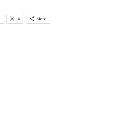
k
X
More