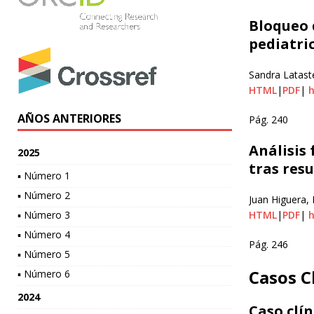
Bloqueo d
pediatric
Sandra Lataste
HTML
|
PDF
|
h
AÑOS ANTERIORES
Pág. 240
Análisis 
2025
tras res
▪ Número 1
▪ Número 2
Juan Higuera, 
▪ Número 3
HTML
|
PDF
|
h
▪ Número 4
Pág. 246
▪ Número 5
Casos C
▪ Número 6
2024
Caso clín