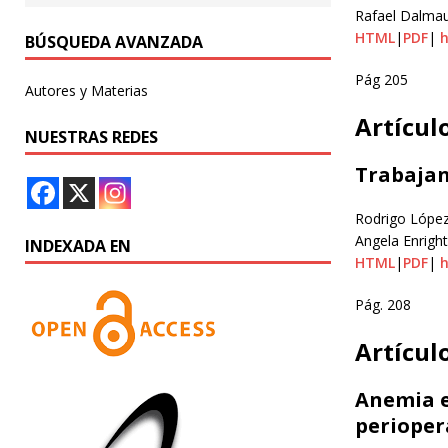
Rafael Dalma
HTML
|
PDF
|
h
BÚSQUEDA AVANZADA
Pág 205
Autores y Materias
Artícul
NUESTRAS REDES
Trabajan
Rodrigo López,
Angela Enright
INDEXADA EN
HTML
|
PDF
|
h
Pág. 208
Artícul
Anemia e
perioper