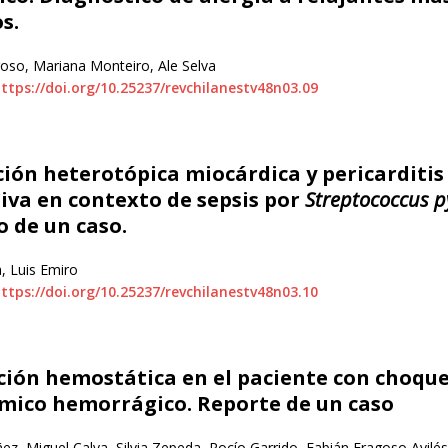
s.
oso, Mariana Monteiro, Ale Selva
ttps://doi.org/10.25237/revchilanestv48n03.09
ción heterotópica miocárdica y pericarditis
tiva en contexto de sepsis por
Streptococcus 
o de un caso.
a, Luis Emiro
ttps://doi.org/10.25237/revchilanestv48n03.10
ción hemostática en el paciente con choqu
mico hemorrágico. Reporte de un caso
ñez, Miguel Calva, Silvia Zepeda, Rocío Garrido, Fabián Fragoso Avilés