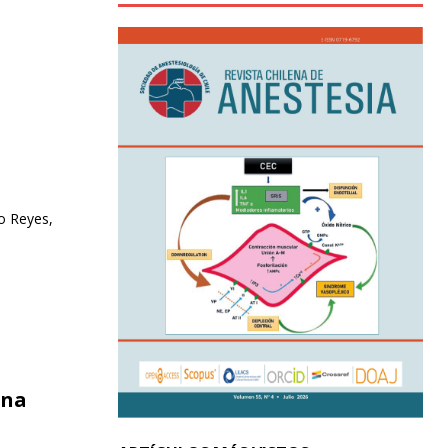
o Reyes,
ina