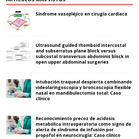
Síndrome vasopléjico en cirugía cardíaca
Ultrasound guided rhomboid intercostal
and subserratus plane block versus
subcostal transversus abdominis block in
open upper abdominal surgeries
Intubación traqueal despierta combinando
videolaringoscopia y broncoscopia flexible
nasal en mandibulectomía total: Caso
clínico
Reconocimiento precoz de acidosis
metabólica intraoperatoria como signo de
alerta de síndrome de infusión por
propofol en neurocirugía: Caso clínico