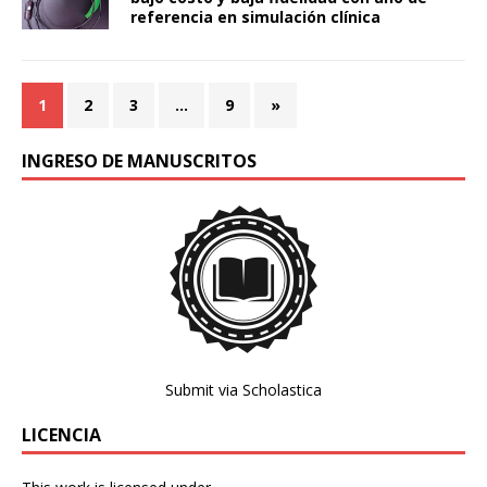
referencia en simulación clínica
1
2
3
…
9
»
INGRESO DE MANUSCRITOS
Submit via Scholastica
LICENCIA