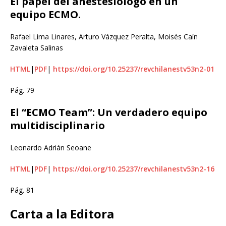
El papel del anestesiólogo en un
equipo ECMO.
Rafael Lima Linares, Arturo Vázquez Peralta, Moisés Caín
Zavaleta Salinas
HTML
|
PDF
|
https://doi.org/10.25237/revchilanestv53n2-01
Pág. 79
El “ECMO Team”: Un verdadero equipo
multidisciplinario
Leonardo Adrián Seoane
HTML
|
PDF
|
https://doi.org/10.25237/revchilanestv53n2-16
Pág. 81
Carta a la Editora