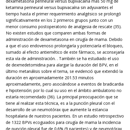
dexametasona perineural versus bupivacaina más 50 mg de
ketamina perineural versus bupivacaína sin adyuvantes el
tiempo hasta el primer requerimiento analgésico se prolongó
significativamente en los 2 primeros grupos junto con un
menor consumo postoperatorio de analgesia de rescate (35).
No existen estudios que comparen ambas formas de
administración de dexametasona en cirugía de mama. Debido
a que el uso endovenoso prolongaría y potenciaría el bloqueo,
sumado al efecto antiemético de este fármaco, se aconsejaría
esta vía de administración. . También se ha estudiado el uso
de dexmedetomidina para alargar la duración del BPV, en el
último metanálisis sobre el tema, se evidenció que extendió la
duración en aproximadamente 201.53 minutos
aproximadamente, pero asociándose a eventos de bradicardia
e hipotensión; por lo cual su uso en el ámbito ambulatorio no
estaría recomendado (36). La principal preocupación que se
tiene al realizar esta técnica, es a la punción pleural con el
desarrollo de un neumotórax que aumente la estancia
hospitalaria de nuestros pacientes. En un estudio retrospectivo
de 1322 BPVs ecoguiados para cirugía de mama la incidencia
de punción pleural fue de 0.6% (9 pacientes) y de neumotórax