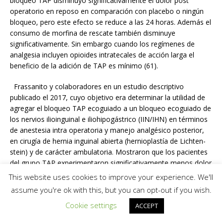
bloqueo TAP disminuyó significativamente el dolor post
operatorio en reposo en comparación con placebo o ningún
bloqueo, pero este efecto se reduce a las 24 horas. Además el
consumo de morfina de rescate también disminuye
significativamente. Sin embargo cuando los regímenes de
analgesia incluyen opioides intratecales de acción larga el
beneficio de la adición de TAP es mínimo (61).
Frassanito y colaboradores en un estudio descriptivo
publicado el 2017, cuyo objetivo era determinar la utilidad de
agregar el bloqueo TAP ecoguiado a un bloqueo ecoguiado de
los nervios ilioinguinal e iliohipogástrico (IIN/IHN) en términos
de anestesia intra operatoria y manejo analgésico posterior,
en cirugía de hernia inguinal abierta (hernioplastía de Lichten-
stein) y de carácter ambulatoria. Mostraron que los pacientes
del grupo TAP experimentaron significativamente menos dolor
en el post operatorio, en todos los intervalos de tiempo
This website uses cookies to improve your experience. We'll
analizados, tanto en reposo como al toser. Además un mayor
assume you're ok with this, but you can opt-out if you wish.
número de pacientes del grupo sólo IIN / IHN requirieron
Cookie settings
ACCEPT
medicación de rescate con AINES y tramadol, previo al alta
(62).