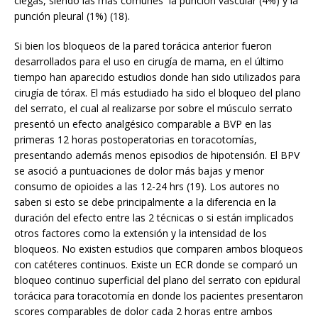
ciegas, siendo las más comunes la punción vascular (4%) y la
punción pleural (1%) (18).
Si bien los bloqueos de la pared torácica anterior fueron
desarrollados para el uso en cirugía de mama, en el último
tiempo han aparecido estudios donde han sido utilizados para
cirugía de tórax. El más estudiado ha sido el bloqueo del plano
del serrato, el cual al realizarse por sobre el músculo serrato
presentó un efecto analgésico comparable a BVP en las
primeras 12 horas postoperatorias en toracotomías,
presentando además menos episodios de hipotensión. El BPV
se asoció a puntuaciones de dolor más bajas y menor
consumo de opioides a las 12-24 hrs (19). Los autores no
saben si esto se debe principalmente a la diferencia en la
duración del efecto entre las 2 técnicas o si están implicados
otros factores como la extensión y la intensidad de los
bloqueos. No existen estudios que comparen ambos bloqueos
con catéteres continuos. Existe un ECR donde se comparó un
bloqueo continuo superficial del plano del serrato con epidural
torácica para toracotomía en donde los pacientes presentaron
scores comparables de dolor cada 2 horas entre ambos