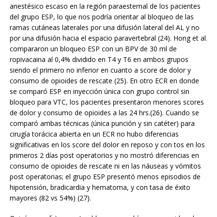
anestésico escaso en la región paraesternal de los pacientes
del grupo ESP, lo que nos podría orientar al bloqueo de las
ramas cutáneas laterales por una difusión lateral del AL y no
por una difusión hacia el espacio paravertebral (24). Hong et al.
compararon un bloqueo ESP con un BPV de 30 ml de
ropivacaina al 0,4% dividido en T4 y T6 en ambos grupos
siendo el primero no inferior en cuanto a score de dolor y
consumo de opioides de rescate (25). En otro ECR en donde
se comparó ESP en inyección única con grupo control sin
bloqueo para VTC, los pacientes presentaron menores scores
de dolor y consumo de opioides a las 24 hrs.(26). Cuando se
comparó ambas técnicas (única punción y sin catéter) para
cirugía torácica abierta en un ECR no hubo diferencias
significativas en los score del dolor en reposo y con tos en los
primeros 2 días post operatorios y no mostró diferencias en
consumo de opioides de rescate ni en las náuseas y vómitos
post operatorias; el grupo ESP presentó menos episodios de
hipotensión, bradicardia y hematoma, y con tasa de éxito
mayores (82 vs 54%) (27).