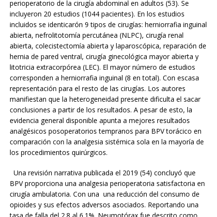
perioperatorio de la cirugía abdominal en adultos (53). Se
incluyeron 20 estudios (1044 pacientes). En los estudios
incluidos se identicarón 9 tipos de cirugías: herniorrafia inguinal
abierta, nefrolitotomía percutánea (NLPC), cirugía renal
abierta, colecistectomía abierta y laparoscópica, reparación de
hernia de pared ventral, cirugía ginecológica mayor abierta y
litotricia extracorpórea (LEC). El mayor número de estudios
corresponden a herniorrafia inguinal (8 en total). Con escasa
representación para el resto de las cirugías. Los autores
manifiestan que la heterogeneidad presente dificulta el sacar
conclusiones a partir de los resultados. A pesar de esto, la
evidencia general disponible apunta a mejores resultados
analgésicos posoperatorios tempranos para BPV torácico en
comparación con la analgesia sistémica sola en la mayoría de
los procedimientos quirúrgicos.
Una revisión narrativa publicada el 2019 (54) concluyó que
BPV proporciona una analgesia perioperatoria satisfactoria en
cirugía ambulatoria. Con una una reducción del consumo de
opioides y sus efectos adversos asociados. Reportando una
tasa de falla del 2.8 al 6.1%. Neumotórax fue descrito como