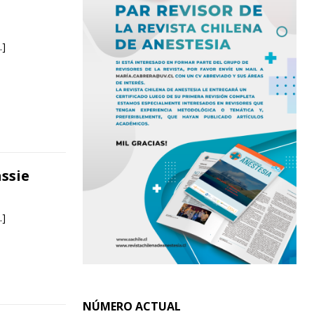
…]
assie
…]
NÚMERO ACTUAL