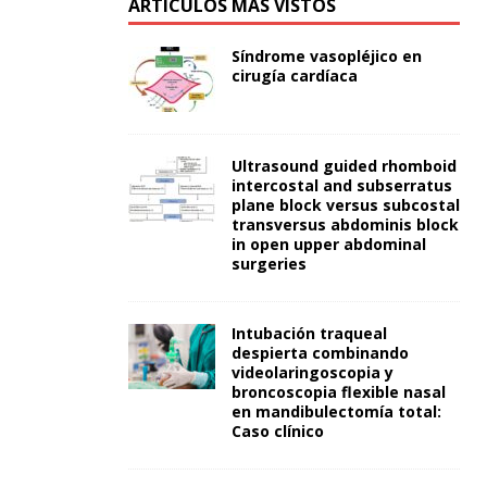
ARTÍCULOS MÁS VISTOS
Síndrome vasopléjico en
cirugía cardíaca
Ultrasound guided rhomboid
intercostal and subserratus
plane block versus subcostal
transversus abdominis block
in open upper abdominal
surgeries
Intubación traqueal
despierta combinando
videolaringoscopia y
broncoscopia flexible nasal
en mandibulectomía total:
Caso clínico