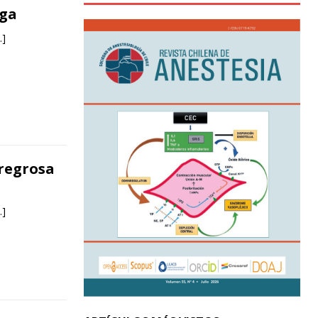
iga
…]
rregrosa
…]