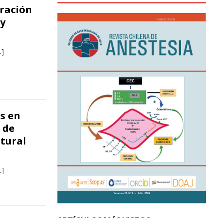
ración
 y
…]
s en
 de
stural
…]