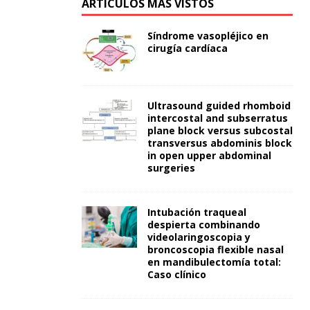
ARTÍCULOS MÁS VISTOS
Síndrome vasopléjico en
cirugía cardíaca
Ultrasound guided rhomboid
intercostal and subserratus
plane block versus subcostal
transversus abdominis block
in open upper abdominal
surgeries
Intubación traqueal
despierta combinando
videolaringoscopia y
broncoscopia flexible nasal
en mandibulectomía total:
Caso clínico