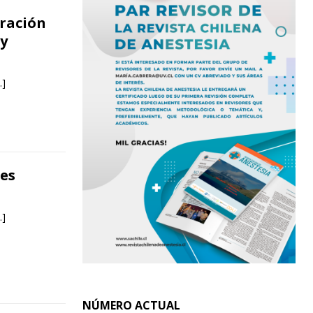
ración
 y
…]
res
…]
NÚMERO ACTUAL