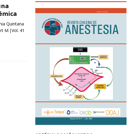
una
témica
inia Quintana
t M.|Vol. 41