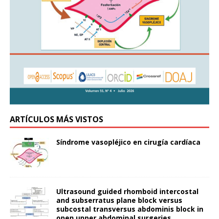
ARTÍCULOS MÁS VISTOS
Síndrome vasopléjico en cirugía cardíaca
Ultrasound guided rhomboid intercostal
and subserratus plane block versus
subcostal transversus abdominis block in
open upper abdominal surgeries