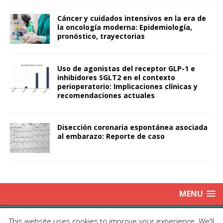
Cáncer y cuidados intensivos en la era de
la oncología moderna: Epidemiología,
pronóstico, trayectorias
Uso de agonistas del receptor GLP-1 e
inhibidores SGLT2 en el contexto
perioperatorio: Implicaciones clínicas y
recomendaciones actuales
Disección coronaria espontánea asociada
al embarazo: Reporte de caso
MENU
Copyright © 2025 | Publicación Oficial de la Sociedad de Médicos
This website uses cookies to improve your experience. We'll