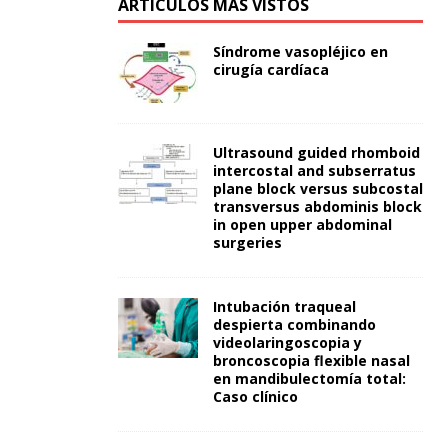
ARTÍCULOS MÁS VISTOS
Síndrome vasopléjico en
cirugía cardíaca
Ultrasound guided rhomboid
intercostal and subserratus
plane block versus subcostal
transversus abdominis block
in open upper abdominal
surgeries
Intubación traqueal
despierta combinando
videolaringoscopia y
broncoscopia flexible nasal
en mandibulectomía total:
Caso clínico