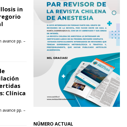
losis in
Gregorio
l
n avance pp. –
de
ilación
ertidas
: Clínica
n avance pp. –
NÚMERO ACTUAL