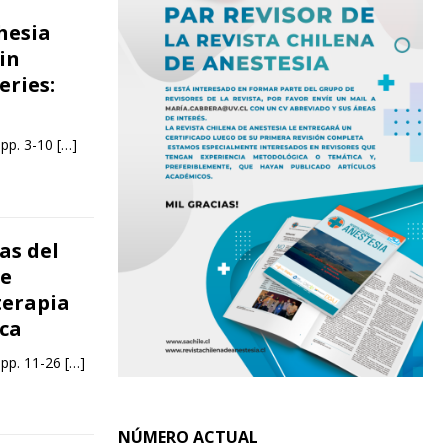
hesia
in
ries:
 pp. 3-10
[…]
as del
de
terapia
ca
 pp. 11-26
[…]
NÚMERO ACTUAL