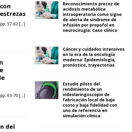
Reconocimiento precoz de
 con
acidosis metabólica
destrezas
intraoperatoria como signo
de alerta de síndrome de
 pp. 57-62
[…]
infusión por propofol en
neurocirugía: Caso clínico
Cáncer y cuidados intensivos
en la era de la oncología
moderna: Epidemiología,
n
pronóstico, trayectorias
ve
de
Estudio piloto del
rendimiento de un
videolaringoscopio de
 pp. 63-70
[…]
fabricación local de bajo
costo y baja fidelidad con
uno de referencia en
simulación clínica
n del