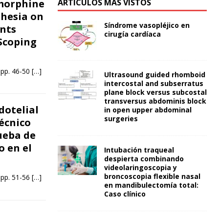
 morphine
ARTÍCULOS MÁS VISTOS
thesia on
Síndrome vasopléjico en
ents
cirugía cardíaca
Scoping
 pp. 46-50
[…]
Ultrasound guided rhomboid
intercostal and subserratus
plane block versus subcostal
transversus abdominis block
dotelial
in open upper abdominal
surgeries
écnico
rueba de
o en el
Intubación traqueal
despierta combinando
videolaringoscopia y
broncoscopia flexible nasal
 pp. 51-56
[…]
en mandibulectomía total:
Caso clínico