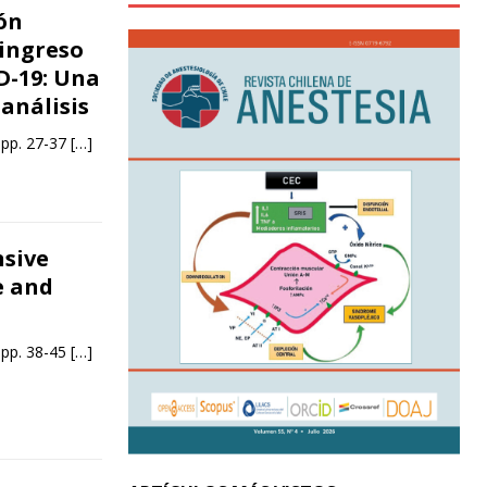
ón
 ingreso
D-19: Una
análisis
 pp. 27-37
[…]
sive
e and
 pp. 38-45
[…]