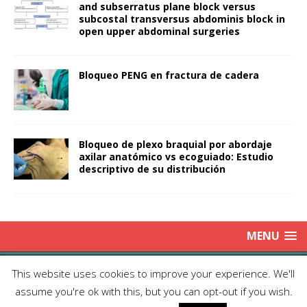
and subserratus plane block versus
subcostal transversus abdominis block in
open upper abdominal surgeries
Bloqueo PENG en fractura de cadera
Bloqueo de plexo braquial por abordaje
axilar anatómico vs ecoguiado: Estudio
descriptivo de su distribución
MENU
Copyright © 2025 | Publicación Oficial de la Sociedad de Médicos
This website uses cookies to improve your experience. We'll
Anestesiólogos de Chile|
Enviar Email
| Producción: Editorial Iku
assume you're ok with this, but you can opt-out if you wish.
Ltda.| This work is licensed under Creative Commons Attribution 4.0