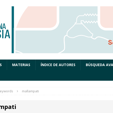
S
MATERIAS
ÍNDICE DE AUTORES
BÚSQUEDA AV
eywords
mallampati
mpati