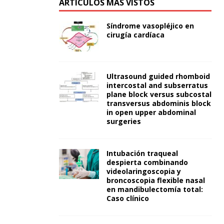
ARTÍCULOS MÁS VISTOS
Síndrome vasopléjico en
cirugía cardíaca
Ultrasound guided rhomboid
intercostal and subserratus
plane block versus subcostal
transversus abdominis block
in open upper abdominal
surgeries
Intubación traqueal
despierta combinando
videolaringoscopia y
broncoscopia flexible nasal
en mandibulectomía total:
Caso clínico