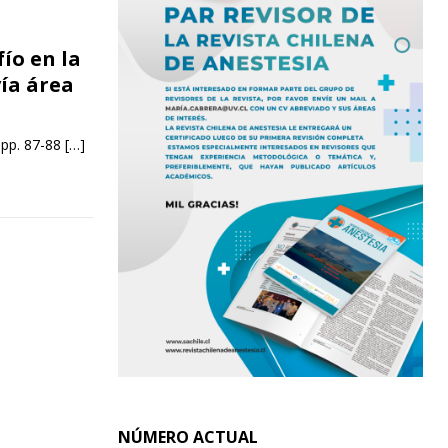
ío en la
vía área
 pp. 87-88
[…]
NÚMERO ACTUAL