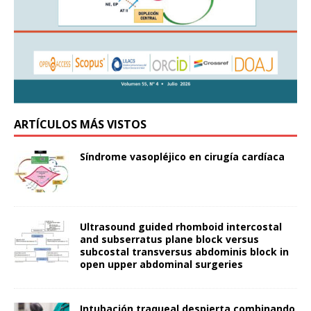
ARTÍCULOS MÁS VISTOS
Síndrome vasopléjico en cirugía cardíaca
Ultrasound guided rhomboid intercostal
and subserratus plane block versus
subcostal transversus abdominis block in
open upper abdominal surgeries
Intubación traqueal despierta combinando