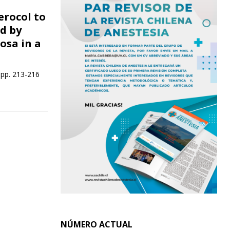
erocol to
ed by
sa in a
 pp. 213-216
NÚMERO ACTUAL