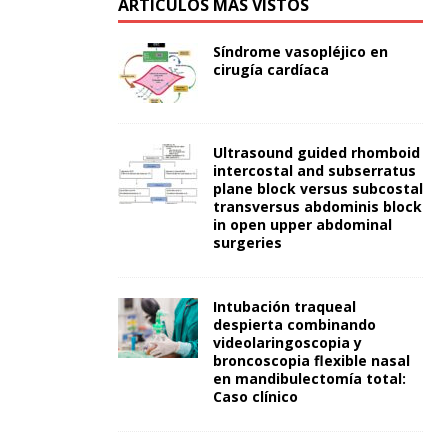
ARTÍCULOS MÁS VISTOS
Síndrome vasopléjico en
cirugía cardíaca
Ultrasound guided rhomboid
intercostal and subserratus
plane block versus subcostal
transversus abdominis block
in open upper abdominal
surgeries
Intubación traqueal
despierta combinando
videolaringoscopia y
broncoscopia flexible nasal
en mandibulectomía total:
Caso clínico