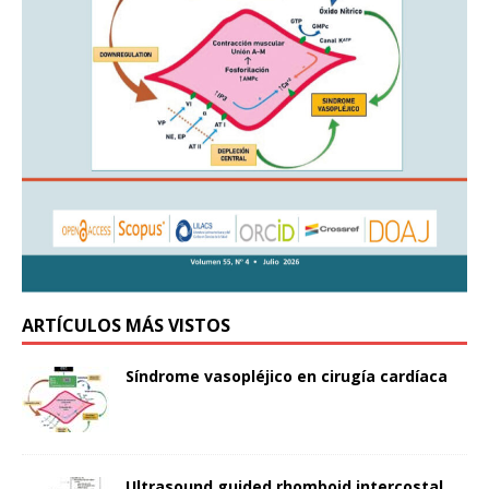
ARTÍCULOS MÁS VISTOS
Síndrome vasopléjico en cirugía cardíaca
Ultrasound guided rhomboid intercostal