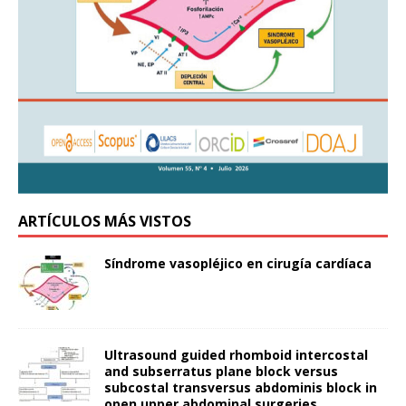
ARTÍCULOS MÁS VISTOS
Síndrome vasopléjico en cirugía cardíaca
Ultrasound guided rhomboid intercostal
and subserratus plane block versus
subcostal transversus abdominis block in
open upper abdominal surgeries