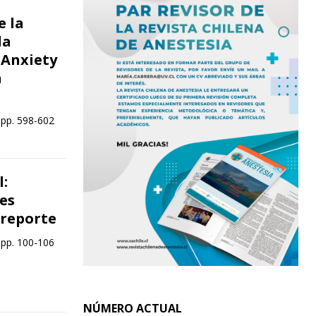
e la
la
 Anxiety
n
 pp. 598-602
l:
es
rreporte
 pp. 100-106
NÚMERO ACTUAL