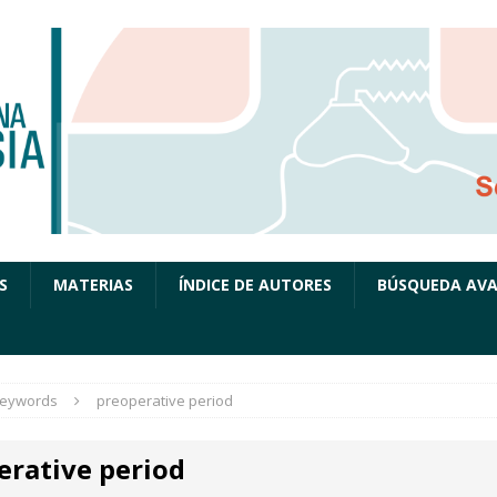
S
MATERIAS
ÍNDICE DE AUTORES
BÚSQUEDA AV
eywords
preoperative period
erative period