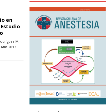
io en
 Estudio
co
Rodríguez M.
2 Año 2013