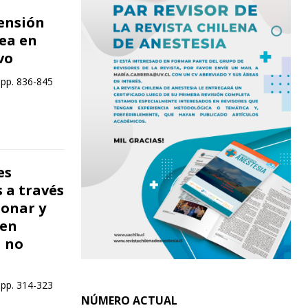
tensión
ea en
vo
 pp. 836-845
es
 a través
monar y
 en
a no
 pp. 314-323
NÚMERO ACTUAL