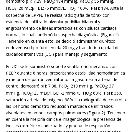
demostró pH: 7,29, PaO
: 184 mmHg, PaCO
: 55 mmHg,
2
2
HCO
: 20 mEq/l, BE: -6 mmol/L, FiO
: 100%, PaFi: 184. Ante la
3
2
sospecha de EPPN, se realiza radiografía de tórax con
evidencia de infiltrado alveolar perihiliar bilateral y
engrosamiento de líneas intersticiales con silueta cardiaca
normal, lo cual confirmó la sospecha diagnóstica (Figura 1).
Teniendo en cuenta esto, se decidió administrar diurético
endovenoso tipo furosemida 20 mg y transferir a unidad de
cuidados intensivos (UCI) para manejo y seguimiento.
En UCI se le suministró soporte ventilatorio mecánico con
PEEP durante 6 horas, presentando estabilidad hemodinámica
y mejoría del patrón ventilatorio. La gasometría arterial de
control demostró pH: 7,38, PaO
: 210 mmHg, PaCO
: 37
2
2
mmHg, HCO
: 23 mEq/l, BE: -2 mmol/L, FiO
: 60%, PaFi: 350,
3
2
saturación arterial de oxígeno: 98%. La radiografía de control a
las 24 horas demostró reducción marcada de infiltrados
alveolares en ambos campos pulmonares (Figura 2). Teniendo
en cuenta la mejoría clínica e imagenológica, la presencia de
índices oximétricos adecuados y prueba de respiración