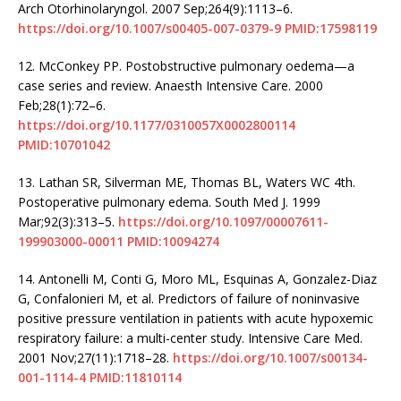
Arch Otorhinolaryngol. 2007 Sep;264(9):1113–6.
https://doi.org/10.1007/s00405-007-0379-9
PMID:17598119
12.
McConkey PP. Postobstructive pulmonary oedema—a
case series and review. Anaesth Intensive Care. 2000
Feb;28(1):72–6.
https://doi.org/10.1177/0310057X0002800114
PMID:10701042
13.
Lathan SR, Silverman ME, Thomas BL, Waters WC 4th.
Postoperative pulmonary edema. South Med J. 1999
Mar;92(3):313–5.
https://doi.org/10.1097/00007611-
199903000-00011
PMID:10094274
14.
Antonelli M, Conti G, Moro ML, Esquinas A, Gonzalez-Diaz
G, Confalonieri M, et al. Predictors of failure of noninvasive
positive pressure ventilation in patients with acute hypoxemic
respiratory failure: a multi-center study. Intensive Care Med.
2001 Nov;27(11):1718–28.
https://doi.org/10.1007/s00134-
001-1114-4
PMID:11810114