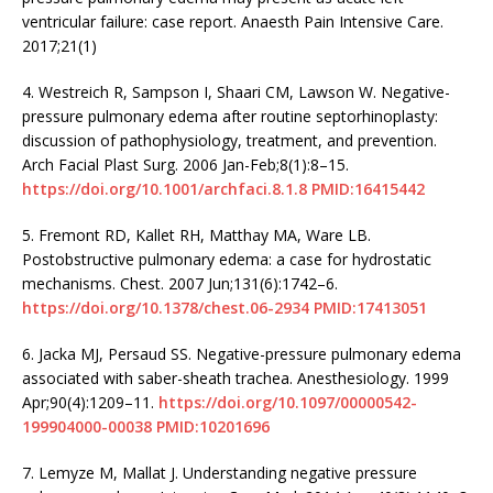
ventricular failure: case report. Anaesth Pain Intensive Care.
2017;21(1)
4.
Westreich R, Sampson I, Shaari CM, Lawson W. Negative-
pressure pulmonary edema after routine septorhinoplasty:
discussion of pathophysiology, treatment, and prevention.
Arch Facial Plast Surg. 2006 Jan-Feb;8(1):8–15.
https://doi.org/10.1001/archfaci.8.1.8
PMID:16415442
5.
Fremont RD, Kallet RH, Matthay MA, Ware LB.
Postobstructive pulmonary edema: a case for hydrostatic
mechanisms. Chest. 2007 Jun;131(6):1742–6.
https://doi.org/10.1378/chest.06-2934
PMID:17413051
6.
Jacka MJ, Persaud SS. Negative-pressure pulmonary edema
associated with saber-sheath trachea. Anesthesiology. 1999
Apr;90(4):1209–11.
https://doi.org/10.1097/00000542-
199904000-00038
PMID:10201696
7.
Lemyze M, Mallat J. Understanding negative pressure