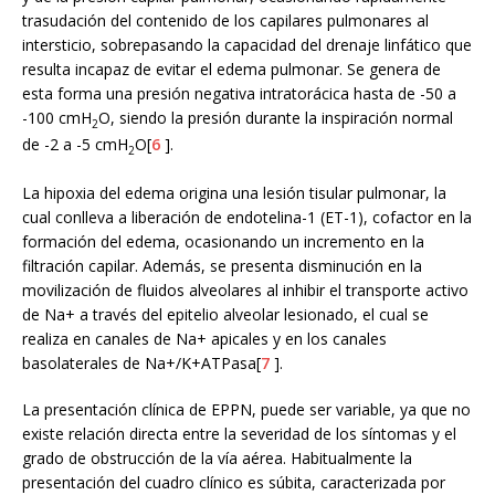
trasudación del contenido de los capilares pulmonares al
intersticio, sobrepasando la capacidad del drenaje linfático que
resulta incapaz de evitar el edema pulmonar. Se genera de
esta forma una presión negativa intratorácica hasta de -50 a
-100 cmH
O, siendo la presión durante la inspiración normal
2
de -2 a -5 cmH
O[
6
].
2
La hipoxia del edema origina una lesión tisular pulmonar, la
cual conlleva a liberación de endotelina-1 (ET-1), cofactor en la
formación del edema, ocasionando un incremento en la
filtración capilar. Además, se presenta disminución en la
movilización de fluidos alveolares al inhibir el transporte activo
de Na+ a través del epitelio alveolar lesionado, el cual se
realiza en canales de Na+ apicales y en los canales
basolaterales de Na+/K+ATPasa[
7
].
La presentación clínica de EPPN, puede ser variable, ya que no
existe relación directa entre la severidad de los síntomas y el
grado de obstrucción de la vía aérea. Habitualmente la
presentación del cuadro clínico es súbita, caracterizada por