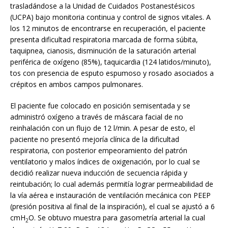
trasladándose a la Unidad de Cuidados Postanestésicos
(UCPA) bajo monitoria continua y control de signos vitales. A
los 12 minutos de encontrarse en recuperación, el paciente
presenta dificultad respiratoria marcada de forma súbita,
taquipnea, cianosis, disminución de la saturación arterial
periférica de oxígeno (85%), taquicardia (124 latidos/minuto),
tos con presencia de esputo espumoso y rosado asociados a
crépitos en ambos campos pulmonares.
El paciente fue colocado en posición semisentada y se
administró oxígeno a través de máscara facial de no
reinhalación con un flujo de 12 l/min. A pesar de esto, el
paciente no presentó mejoría clínica de la dificultad
respiratoria, con posterior empeoramiento del patrón
ventilatorio y malos índices de oxigenación, por lo cual se
decidió realizar nueva inducción de secuencia rápida y
reintubación; lo cual además permitía lograr permeabilidad de
la vía aérea e instauración de ventilación mecánica con PEEP
(presión positiva al final de la inspiración), el cual se ajustó a 6
cmH
O. Se obtuvo muestra para gasometría arterial la cual
2