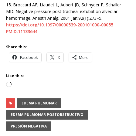
15.
Broccard AF, Liaudet L, Aubert JD, Schnyder P, Schaller
MD. Negative pressure post-tracheal extubation alveolar
hemorrhage. Anesth Analg. 2001 Jan;92(1):273–5.
https://doi.org/10.1097/00000539-200101000-00055
PMID:11133644
Share this:
Facebook
X
More
Like this:
Loading…
EDEMA PULMONAR
EDEMA PULMONAR POSTOBSTRUCTIVO
PRESIÓN NEGATIVA