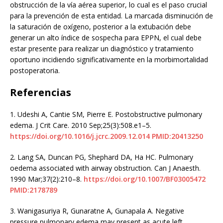
obstrucción de la vía aérea superior, lo cual es el paso crucial
para la prevención de esta entidad. La marcada disminución de
la saturación de oxígeno, posterior a la extubación debe
generar un alto índice de sospecha para EPPN, el cual debe
estar presente para realizar un diagnóstico y tratamiento
oportuno incidiendo significativamente en la morbimortalidad
postoperatoria.
Referencias
1.
Udeshi A, Cantie SM, Pierre E. Postobstructive pulmonary
edema. J Crit Care. 2010 Sep;25(3):508.e1–5.
https://doi.org/10.1016/j.jcrc.2009.12.014
PMID:20413250
2.
Lang SA, Duncan PG, Shephard DA, Ha HC. Pulmonary
oedema associated with airway obstruction. Can J Anaesth.
1990 Mar;37(2):210–8.
https://doi.org/10.1007/BF03005472
PMID:2178789
3.
Wanigasuriya R, Gunaratne A, Gunapala A. Negative
pressure pulmonary edema may present as acute left