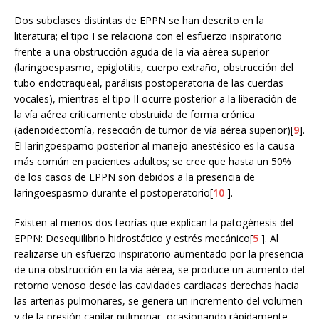
Dos subclases distintas de EPPN se han descrito en la
literatura; el tipo I se relaciona con el esfuerzo inspiratorio
frente a una obstrucción aguda de la vía aérea superior
(laringoespasmo, epiglotitis, cuerpo extraño, obstrucción del
tubo endotraqueal, parálisis postoperatoria de las cuerdas
vocales), mientras el tipo II ocurre posterior a la liberación de
la vía aérea críticamente obstruida de forma crónica
(adenoidectomía, resección de tumor de vía aérea superior)[
9
].
El laringoespamo posterior al manejo anestésico es la causa
más común en pacientes adultos; se cree que hasta un 50%
de los casos de EPPN son debidos a la presencia de
laringoespasmo durante el postoperatorio[
10
].
Existen al menos dos teorías que explican la patogénesis del
EPPN: Desequilibrio hidrostático y estrés mecánico[
5
]. Al
realizarse un esfuerzo inspiratorio aumentado por la presencia
de una obstrucción en la vía aérea, se produce un aumento del
retorno venoso desde las cavidades cardiacas derechas hacia
las arterias pulmonares, se genera un incremento del volumen
y de la presión capilar pulmonar, ocasionando rápidamente