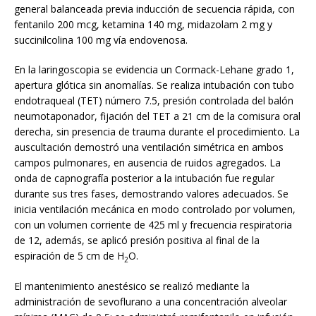
general balanceada previa inducción de secuencia rápida, con
fentanilo 200 mcg, ketamina 140 mg, midazolam 2 mg y
succinilcolina 100 mg vía endovenosa.
En la laringoscopia se evidencia un Cormack-Lehane grado 1,
apertura glótica sin anomalías. Se realiza intubación con tubo
endotraqueal (TET) número 7.5, presión controlada del balón
neumotaponador, fijación del TET a 21 cm de la comisura oral
derecha, sin presencia de trauma durante el procedimiento. La
auscultación demostró una ventilación simétrica en ambos
campos pulmonares, en ausencia de ruidos agregados. La
onda de capnografía posterior a la intubación fue regular
durante sus tres fases, demostrando valores adecuados. Se
inicia ventilación mecánica en modo controlado por volumen,
con un volumen corriente de 425 ml y frecuencia respiratoria
de 12, además, se aplicó presión positiva al final de la
espiración de 5 cm de H
O.
2
El mantenimiento anestésico se realizó mediante la
administración de sevoflurano a una concentración alveolar