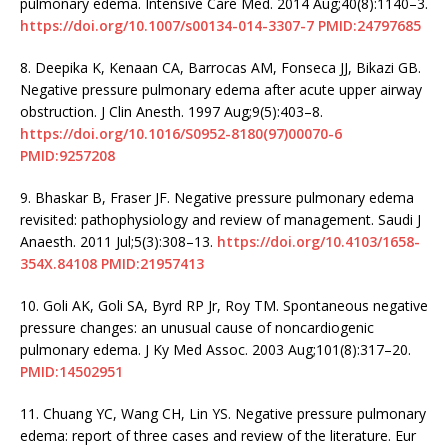
pulmonary edema. Intensive Care Med. 2014 Aug;40(8):1140–3.
https://doi.org/10.1007/s00134-014-3307-7
PMID:24797685
8.
Deepika K, Kenaan CA, Barrocas AM, Fonseca JJ, Bikazi GB.
Negative pressure pulmonary edema after acute upper airway
obstruction. J Clin Anesth. 1997 Aug;9(5):403–8.
https://doi.org/10.1016/S0952-8180(97)00070-6
PMID:9257208
9.
Bhaskar B, Fraser JF. Negative pressure pulmonary edema
revisited: pathophysiology and review of management. Saudi J
Anaesth. 2011 Jul;5(3):308–13.
https://doi.org/10.4103/1658-
354X.84108
PMID:21957413
10.
Goli AK, Goli SA, Byrd RP Jr, Roy TM. Spontaneous negative
pressure changes: an unusual cause of noncardiogenic
pulmonary edema. J Ky Med Assoc. 2003 Aug;101(8):317–20.
PMID:14502951
11.
Chuang YC, Wang CH, Lin YS. Negative pressure pulmonary
edema: report of three cases and review of the literature. Eur