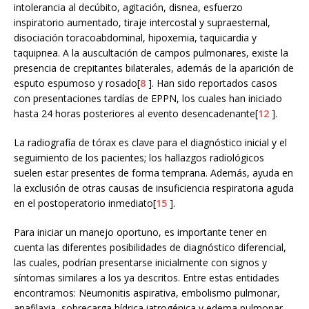
intolerancia al decúbito, agitación, disnea, esfuerzo
inspiratorio aumentado, tiraje intercostal y supraesternal,
disociación toracoabdominal, hipoxemia, taquicardia y
taquipnea. A la auscultación de campos pulmonares, existe la
presencia de crepitantes bilaterales, además de la aparición de
esputo espumoso y rosado[
8
]. Han sido reportados casos
con presentaciones tardías de EPPN, los cuales han iniciado
hasta 24 horas posteriores al evento desencadenante[
12
].
La radiografía de tórax es clave para el diagnóstico inicial y el
seguimiento de los pacientes; los hallazgos radiológicos
suelen estar presentes de forma temprana. Además, ayuda en
la exclusión de otras causas de insuficiencia respiratoria aguda
en el postoperatorio inmediato[
15
].
Para iniciar un manejo oportuno, es importante tener en
cuenta las diferentes posibilidades de diagnóstico diferencial,
las cuales, podrían presentarse inicialmente con signos y
síntomas similares a los ya descritos. Entre estas entidades
encontramos: Neumonitis aspirativa, embolismo pulmonar,
anafilaxia, sobrecarga hídrica iatrogénica y edema pulmonar