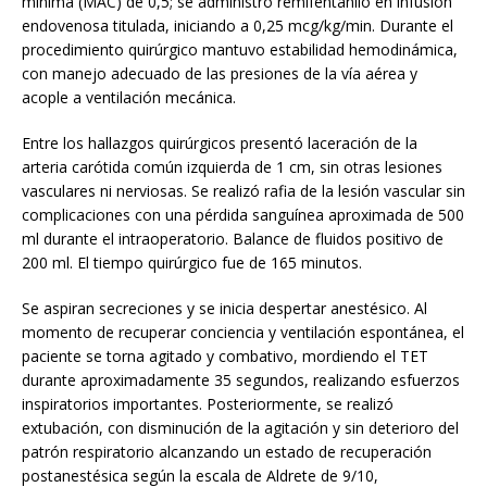
mínima (MAC) de 0,5; se administró remifentanilo en infusión
endovenosa titulada, iniciando a 0,25 mcg/kg/min. Durante el
procedimiento quirúrgico mantuvo estabilidad hemodinámica,
con manejo adecuado de las presiones de la vía aérea y
acople a ventilación mecánica.
Entre los hallazgos quirúrgicos presentó laceración de la
arteria carótida común izquierda de 1 cm, sin otras lesiones
vasculares ni nerviosas. Se realizó rafia de la lesión vascular sin
complicaciones con una pérdida sanguínea aproximada de 500
ml durante el intraoperatorio. Balance de fluidos positivo de
200 ml. El tiempo quirúrgico fue de 165 minutos.
Se aspiran secreciones y se inicia despertar anestésico. Al
momento de recuperar conciencia y ventilación espontánea, el
paciente se torna agitado y combativo, mordiendo el TET
durante aproximadamente 35 segundos, realizando esfuerzos
inspiratorios importantes. Posteriormente, se realizó
extubación, con disminución de la agitación y sin deterioro del
patrón respiratorio alcanzando un estado de recuperación
postanestésica según la escala de Aldrete de 9/10,