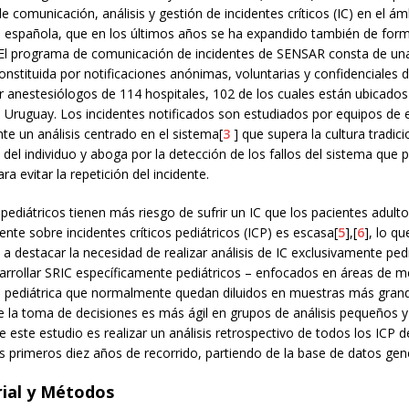
de comunicación, análisis y gestión de incidentes críticos (IC) en el ám
a española, que en los últimos años se ha expandido también de for
. El programa de comunicación de incidentes de SENSAR consta de un
nstituida por notificaciones anónimas, voluntarias y confidenciales d
r anestesiólogos de 114 hospitales, 102 de los cuales están ubicados
n Uruguay. Los incidentes notificados son estudiados por equipos de 
te un análisis centrado en el sistema[
3
] que supera la cultura tradici
n del individuo y aboga por la detección de los fallos del sistema que
a evitar la repetición del incidente.
pediátricos tienen más riesgo de sufrir un IC que los pacientes adulto
tente sobre incidentes críticos pediátricos (ICP) es escasa[
5
],[
6
], lo qu
 a destacar la necesidad de realizar análisis de IC exclusivamente ped
arrollar SRIC específicamente pediátricos – enfocados en áreas de m
a pediátrica que normalmente quedan diluidos en muestras más grand
e la toma de decisiones es más ágil en grupos de análisis pequeños y
 de este estudio es realizar un análisis retrospectivo de todos los ICP 
 primeros diez años de recorrido, partiendo de la base de datos gene
ial y Métodos