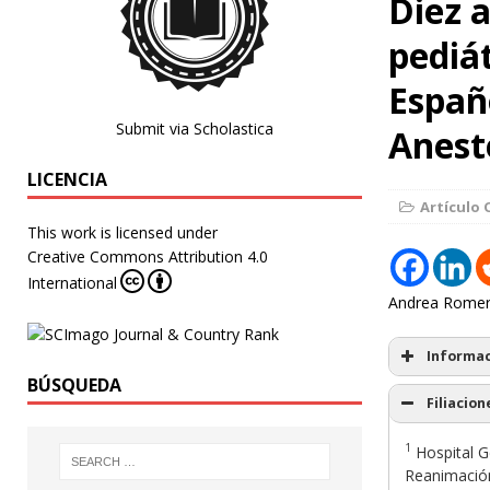
Diez a
pediát
Españ
Submit via Scholastica
Anest
LICENCIA
Artículo 
This work is licensed under
Creative Commons Attribution 4.0
International
Andrea Rome
Informac
BÚSQUEDA
Filiacion
1
Hospital G
Reanimación