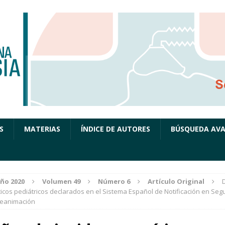
S
MATERIAS
ÍNDICE DE AUTORES
BÚSQUEDA AV
ño 2020
Volumen 49
Número 6
Artículo Original
íticos pediátricos declarados en el Sistema Español de Notificación en Seg
Reanimación