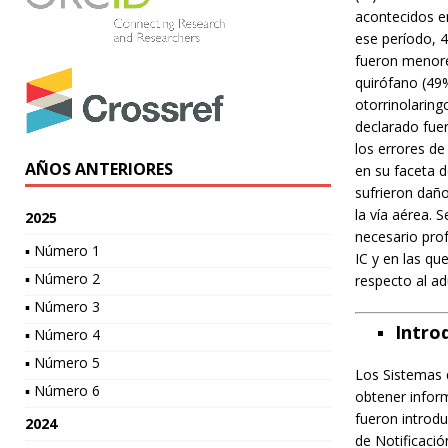
acontecidos e
ese período, 
fueron menore
quirófano (49%
otorrinolaring
declarado fuer
los errores de
AÑOS ANTERIORES
en su faceta d
sufrieron daño
la vía aérea.
2025
necesario prof
▪ Número 1
IC y en las q
▪ Número 2
respecto al ad
▪ Número 3
Intro
▪ Número 4
▪ Número 5
Los Sistemas d
▪ Número 6
obtener inform
fueron introdu
2024
de Notificaci