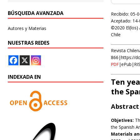
BÚSQUEDA AVANZADA
Recibido: 05-
Aceptado: 14-
©2020 El(los) 
Autores y Materias
Chile
NUESTRAS REDES
Revista Chilen
866|https://d
PDF
|ePub|RI
INDEXADA EN
Ten year
the Spa
Abstract
Objetives:
Th
the Spanish An
Materials a