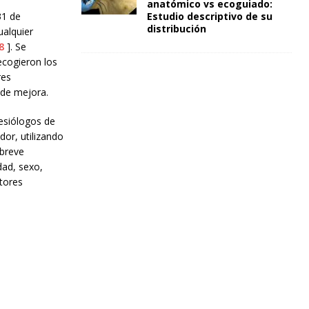
anatómico vs ecoguiado:
Estudio descriptivo de su
31 de
distribución
ualquier
8
]. Se
ecogieron los
res
 de mejora.
esiólogos de
or, utilizando
 breve
dad, sexo,
ctores