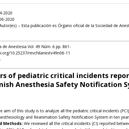
04-2020
06-2020
Autor(es) – Esta publicación es Órgano oficial de la Sociedad de Anes
a de Anestesia Vol. 49 Núm. 6 pp. 861-
oi.org/10.25237/revchilanestv49n06-11
S
s of pediatric critical incidents repo
nish Anesthesia Safety Notification 
e aim of this study is to analyze all the pediatric critical incidents (PCI
esthesiology and Reanimation Safety Notification System in ten year
nd Methods:
We reviewed all the critical incidents (CI) reported betw