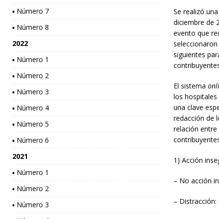
▪ Número 7
Se realizó una
diciembre de 
▪ Número 8
evento que red
2022
seleccionaron 
siguientes par
▪ Número 1
contribuyentes
▪ Número 2
El sistema
onl
▪ Número 3
los hospitale
una clave esp
▪ Número 4
redacción de l
▪ Número 5
relación entre
contribuyentes
▪ Número 6
2021
1) Acción inse
▪ Número 1
– No acción i
▪ Número 2
– Distracción: 
▪ Número 3