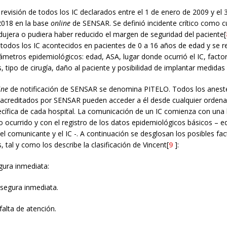
 revisión de todos los IC declarados entre el 1 de enero de 2009 y el 
2018 en la base
online
de SENSAR. Se definió incidente crítico como c
ujera o pudiera haber reducido el margen de seguridad del paciente[
todos los IC acontecidos en pacientes de 0 a 16 años de edad y se r
ámetros epidemiológicos: edad, ASA, lugar donde ocurrió el IC, facto
, tipo de cirugía, daño al paciente y posibilidad de implantar medidas
ine
de notificación de SENSAR se denomina PITELO. Todos los anest
s acreditados por SENSAR pueden acceder a él desde cualquier ordenad
ecífica de cada hospital. La comunicación de un IC comienza con una
o ocurrido y con el registro de los datos epidemiológicos básicos – e
 el comunicante y el IC -. A continuación se desglosan los posibles fa
, tal y como los describe la clasificación de Vincent[
9
]:
gura inmediata:
nsegura inmediata.
falta de atención.