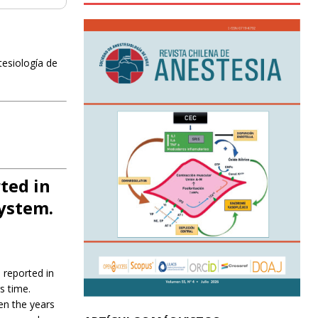
tesiología de
rted in
System.
) reported in
s time.
een the years