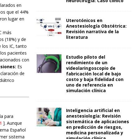
neurocirugía: Caso clínico
clarados en
los que el 44%
ron lugar en
Uterotónicos en
Anestesiología Obstétrica:
Revisión narrativa de la
IC más
literatura
os (18%) y de
los IC, tanto
 los pacientes
Estudio piloto del
elacionados con
rendimiento de un
usiones:
Es
videolaringoscopio de
eclaración de
fabricación local de bajo
costo y baja fidelidad con
iátrico
uno de referencia en
simulación clínica
Inteligencia artificial en
anestesiología: Revisión
da para
sistemática de aplicaciones
1
]. Aunque
en predicción de riesgos,
stema Español
medicina personalizada y
imer sistema
simulación clínica