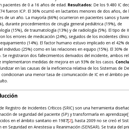
n pacientes de 0 a 16 años de edad.
Resultados:
De los 9.480 IC de
474 fueron ICP. El 36% ocurrió en lactantes menores de dos años, de 
s de un año. La mayoría (66%) ocurrieron en pacientes sanos y tuvie
), durante procedimientos de cirugía general pediátrica (19%), de
ología (15%), de traumatología (13%) y de radiología (5%). El tipo de 
on los errores de medicación (24%), seguidos de los incidentes clínic
 equipamiento (14%). El factor humano estuvo implicado en el 42% de 
el individuo (25%) como en las relaciones en equipo (15%). El 30% de
. Se registraron dos fallecimientos derivados del incidente, ambos r
 Se implementaron medidas de mejora en un 93% de los casos.
Concl
undizar en las causas de la ineficiencia relativa de los Sistemas de D
ue condicionan una menor tasa de comunicación de IC en el ámbito ped
ulto.
ducción
e Registro de Incidentes Críticos (SRIC) son una herramienta diseña
ación de seguridad del paciente (SP) y transformarla en aprendizaje[
cidos en el ámbito sanitario en 1987[
2
], hasta 2009 no se creó el Si
ón en Seguridad en Anestesia y Reanimación (SENSAR). Se trata del pr