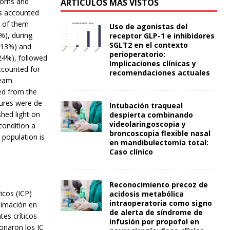
borns and
ARTÍCULOS MÁS VISTOS
ts accounted
t of them
Uso de agonistas del
%), during
receptor GLP-1 e inhibidores
SGLT2 en el contexto
e 13%) and
perioperatorio:
24%), followed
Implicaciones clínicas y
ccounted for
recomendaciones actuales
team
ed from the
ures were de-
Intubación traqueal
shed light on
despierta combinando
videolaringoscopia y
condition a
broncoscopia flexible nasal
 population is
en mandibulectomía total:
Caso clínico
Reconocimiento precoz de
icos (ICP)
acidosis metabólica
intraoperatoria como signo
nimación en
de alerta de síndrome de
tes críticos
infusión por propofol en
ionaron los IC