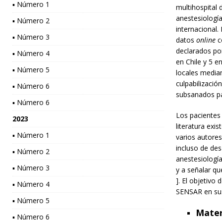
▪ Número 1
multihospital 
anestesiologí
▪ Número 2
internacional
▪ Número 3
datos
online
co
declarados po
▪ Número 4
en Chile y 5 e
▪ Número 5
locales median
culpabilizació
▪ Número 6
subsanados par
▪ Número 6
Los pacientes 
2023
literatura exis
▪ Número 1
varios autores
incluso de des
▪ Número 2
anestesiologí
▪ Número 3
y a señalar qu
]. El objetivo
▪ Número 4
SENSAR en sus
▪ Número 5
Mater
▪ Número 6