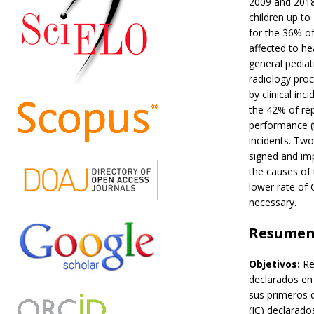
2009 and 2018
children up to
for the 36% o
affected to he
general pediat
radiology pro
by clinical in
the 42% of rep
performance (
incidents. Tw
signed and im
the causes of 
lower rate of 
necessary.
Resume
Objetivos:
Re
declarados en
sus primeros 
(IC) declarado