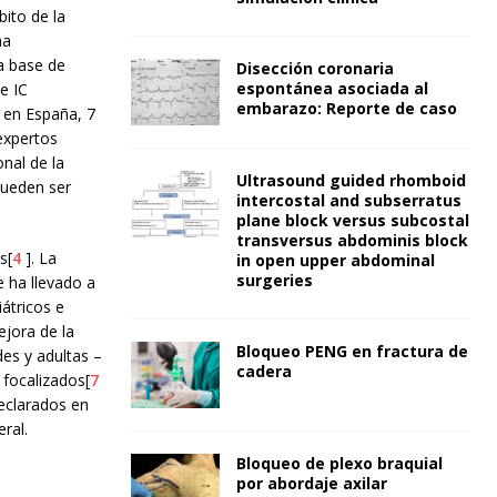
bito de la
ma
a base de
Disección coronaria
espontánea asociada al
e IC
embarazo: Reporte de caso
 en España, 7
expertos
onal de la
Ultrasound guided rhomboid
 pueden ser
intercostal and subserratus
plane block versus subcostal
transversus abdominis block
s[
4
]. La
in open upper abdominal
surgeries
e ha llevado a
iátricos e
ejora de la
Bloqueo PENG en fractura de
es y adultas –
cadera
 focalizados[
7
declarados en
ral.
Bloqueo de plexo braquial
por abordaje axilar