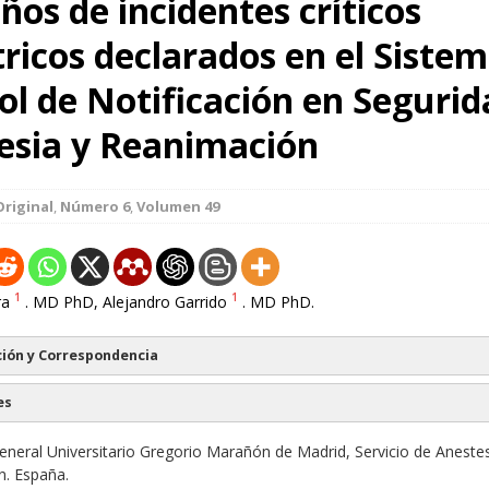
ños de incidentes críticos
ricos declarados en el Siste
ol de Notificación en Segurid
esia y Reanimación
Original
,
Número 6
,
Volumen 49
1
1
ra
. MD PhD, Alejandro Garrido
. MD PhD.
ión y Correspondencia
es
eneral Universitario Gregorio Marañón de Madrid, Servicio de Anestes
. España.