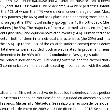
 in SEN- SAR online database and we selected those related to new
 16 years.
Results:
9480 CI were declared; 474 were pediatrics. Infan
f the PCI, of whom the 44% were children under the age of one. Mos
althy patients (the 66%) and took place in the operating room (the 49
ric surgery (the 19%), otorhinolaryngology (the 15%), orthopedic (th
cedures (the 5%). The majority of them were medications errors (the 
cidents (the 18%) and equipment-related events (14%). Human factor a
orts – both of them in its individual characteristics (the 25%) and in 
the 15%). Up to the 30% of the children suffered consequences deriv
o fatal events were recorded, both airway related. Improvement meas
plemented in the 93% of them.
Conclusions:
Designing studies that 
the relative inefficiency of CI Reporting Systems and the factors that 
CI communication in the pediatric setting in comparison with the adult
n
alizar un análisis retrospectivo de todos los incidentes críticos pediátr
 el Sistema Español de Notificación en Seguridad en Anestesia y Rea
diez años.
Material y Métodos:
Se realizó una revisión de los inciden
s entre el 1 de enero de 2009 y el 31 de diciembre de 2018. Se selecc