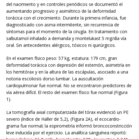
del nacimiento y en controles periódicos se documentó el
aumentando progresivo y asimétrico de la deformidad
torácica con el crecimiento. Durante la primera infancia, fue
diagnosticado con asma intermitente, sin recurrencia de
síntomas para el momento de la cirugía. En tratamiento con
salbutamol inhalado a demanda y montelukast 5 mg/día vía
oral. Sin antecedentes alérgicos, tóxicos ni quirúrgicos.
En el examen físico peso: 57 kg, estatura: 179 cm, gran
deformidad torácica con depresión del esternón, asimetría en
los hemitórax y en la altura de las escápulas, asociado a una
notoria escoliosis dorso lumbar. La auscultación
cardiopulmonar fue normal. No se encontraron predictores de
vía aérea difícil. El resto del examen físico fue normal (Figura
1).
La tomografía axial computarizada del tórax evidenció un PE
severo (índice de Haller de 5,2), (Figura 2A), el ecocardio-
grama fue normal; la espirometría informó broncoconstricción
leve inducida por el ejercicio. La analítica sanguínea reportó: