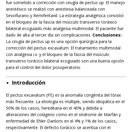
fue sometido a corrección con cirugía de pectus up. El manejo
anestésico se realizó con anestesia balanceada con
Sevoflurano y Remifentanil. La estrategia analgésica consistió
en el bloqueo de la fascia del músculo transverso toráxico
bilateral ecoguíado más analgesia multimodal. El paciente fue
dado de alta al tercer día sin complicaciones.
Conclusiones:
La cirugía de pectus up es una opción quirúrgica para la
corrección del pectus excavatum. El tratamiento multimodal
con analgesia i.v. y el bloqueo de la fascia del músculo
transverso torácico bilateral ecoguiado son una buena opción
para el control del dolor posoperatorio.
Introducción
El pectus excavatum (PE) es la anomalía congénita del tórax
más frecuente. La etiología es múltiple, siendo idiopática en el
50% de los casos, hereditaria en el 40% y debida a
alteraciones del colágeno como en el síndrome de Marfán y
enfermedad de Ehler-Danlons en el 4% y 1% de los casos,
respectivamente. El defecto torácico se acentúa con el