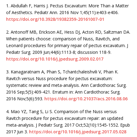
1. Abdullah F, Harris J. Pectus Excavatum: More Than a Matter
of Aesthetics. Pediatr Ann. 2016 Nov 1;45(11):e403-e406.
https://doi.org/10.3928/19382359-20161007-01
2. Antonoff MB, Erickson AE, Hess DJ, Acton RD, Saltzman DA.
When patients choose: comparison of Nuss, Ravitch, and
Leonard procedures for primary repair of pectus excavatum. J
Pediatr Surg. 2009 Jun;44(6):1113-8; discussion 118-9.
https://doi.org/10.1016/j.jpedsurg.2009.02.017
3. Kanagaratnam A, Phan S, Tchantchaleishvili V, Phan K.
Ravitch versus Nuss procedure for pectus excavatum:
systematic review and meta-analysis. Ann Cardiothorac Surg.
2016 Sep;5(5):409-421. Erratum in: Ann Cardiothorac Surg.
2016 Nov;5(6):593.
https://doi.org/10.21037/acs.2016.08.06
4. Mao YZ, Tang S, Li S. Comparison of the Nuss versus
Ravitch procedure for pectus excavatum repair: an updated
meta-analysis. J Pediatr Surg. 2017 Oct;52(10):1545-1552. Epub
2017 Jun 3.
https://doi.org/10.1016/j.jpedsurg.2017.05.028