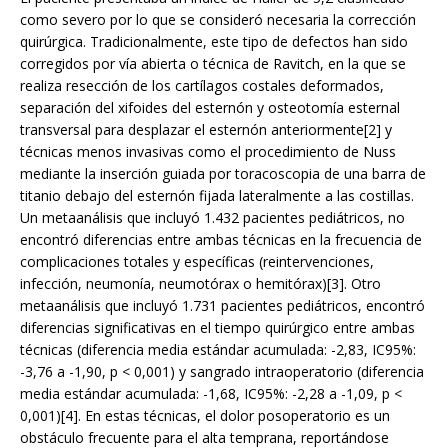
como severo por lo que se consideró necesaria la corrección
quirúrgica. Tradicionalmente, este tipo de defectos han sido
corregidos por vía abierta o técnica de Ravitch, en la que se
realiza resección de los cartílagos costales deformados,
separación del xifoides del esternón y osteotomía esternal
transversal para desplazar el esternón anteriormente[2] y
técnicas menos invasivas como el procedimiento de Nuss
mediante la inserción guiada por toracoscopia de una barra de
titanio debajo del esternón fijada lateralmente a las costillas.
Un metaanálisis que incluyó 1.432 pacientes pediátricos, no
encontró diferencias entre ambas técnicas en la frecuencia de
complicaciones totales y específicas (reintervenciones,
infección, neumonía, neumotórax o hemitórax)[3]. Otro
metaanálisis que incluyó 1.731 pacientes pediátricos, encontró
diferencias significativas en el tiempo quirúrgico entre ambas
técnicas (diferencia media estándar acumulada: -2,83, IC95%:
-3,76 a -1,90, p < 0,001) y sangrado intraoperatorio (diferencia
media estándar acumulada: -1,68, IC95%: -2,28 a -1,09, p <
0,001)[4]. En estas técnicas, el dolor posoperatorio es un
obstáculo frecuente para el alta temprana, reportándose