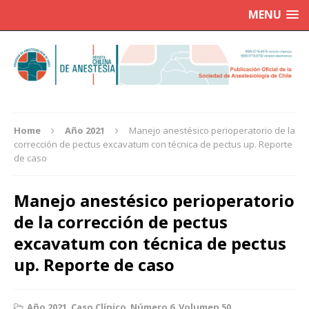
MENU
Home
Año 2021
Manejo anestésico perioperatorio de la
corrección de pectus excavatum con técnica de pectus up. Reporte
de caso
Manejo anestésico perioperatorio
de la corrección de pectus
excavatum con técnica de pectus
up. Reporte de caso
Año 2021
,
Caso Clínico
,
Número 6
,
Volumen 50