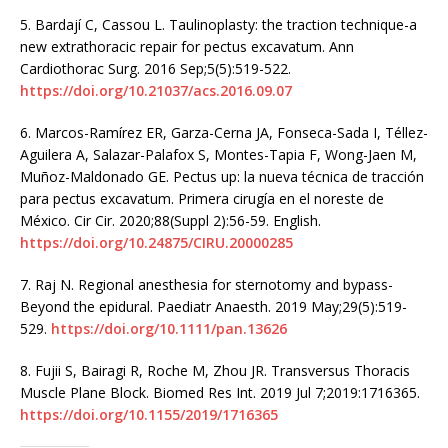
5. Bardají C, Cassou L. Taulinoplasty: the traction technique-a
new extrathoracic repair for pectus excavatum. Ann
Cardiothorac Surg. 2016 Sep;5(5):519-522.
https://doi.org/10.21037/acs.2016.09.07
6. Marcos-Ramírez ER, Garza-Cerna JA, Fonseca-Sada I, Téllez-
Aguilera A, Salazar-Palafox S, Montes-Tapia F, Wong-Jaen M,
Muñoz-Maldonado GE. Pectus up: la nueva técnica de tracción
para pectus excavatum. Primera cirugía en el noreste de
México. Cir Cir. 2020;88(Suppl 2):56-59. English.
https://doi.org/10.24875/CIRU.20000285
7. Raj N. Regional anesthesia for sternotomy and bypass-
Beyond the epidural. Paediatr Anaesth. 2019 May;29(5):519-
529.
https://doi.org/10.1111/pan.13626
8. Fujii S, Bairagi R, Roche M, Zhou JR. Transversus Thoracis
Muscle Plane Block. Biomed Res Int. 2019 Jul 7;2019:1716365.
https://doi.org/10.1155/2019/1716365