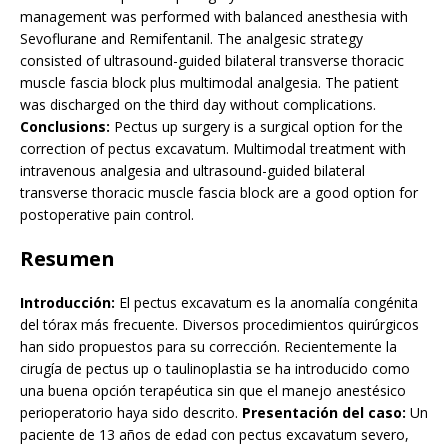
management was performed with balanced anesthesia with
Sevoflurane and Remifentanil. The analgesic strategy
consisted of ultrasound-guided bilateral transverse thoracic
muscle fascia block plus multimodal analgesia. The patient
was discharged on the third day without complications.
Conclusions:
Pectus up surgery is a surgical option for the
correction of pectus excavatum. Multimodal treatment with
intravenous analgesia and ultrasound-guided bilateral
transverse thoracic muscle fascia block are a good option for
postoperative pain control.
Resumen
Introducción:
El pectus excavatum es la anomalía congénita
del tórax más frecuente. Diversos procedimientos quirúrgicos
han sido propuestos para su corrección. Recientemente la
cirugía de pectus up o taulinoplastia se ha introducido como
una buena opción terapéutica sin que el manejo anestésico
perioperatorio haya sido descrito.
Presentación del caso:
Un
paciente de 13 años de edad con pectus excavatum severo,