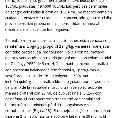
hemoglobina: 16,8 g/dL, hematocrito: 52%, leucocitos: 5.240
103/pL, plaquetas: 197.000 103/pL. Las pérdidas permisibles
de sangre calculadas fueron de: 1.304 mL. Se reservó cama en
cuidado intensivo y 2 unidades de concentrado globular. El día
previo se realizó prueba de hipersensibilidad cutánea al
material de la placa que fue negativa.
Se realizó monitoria básica, inducción anestésica venosa con
remifentanil 2 pg/kg y propofol 2 mg/kg, vía aérea manejada
con tubo orotraqueal monolumen No 7.0 con neumotapo-
nador y ventilación controlada por volumen con volumen tidal
de 7 cc/kg y PEEP de 5 cm H
O, el mantenimiento se realizó
2
con anestesia balanceada remifentanil 0,2 pg/Kg/min y
sevoflorane exhalado 2% en oxígeno al 60%. Antes de la
incisión quirúrgica, se realizó bloqueo guiado por ultrasonido
del plano de la fascia del músculo transverso torácico de
manera bilateral con 20 mL de bupivacaína al 0,25% con
epinefrina. El intraoperatorio transcurrió con estabilidad
hemodinámica, mínimas pérdidas sanguíneas y sin
complicaciones (Figura 2B). El manejo analgésico consistió en
dipirona 2 gr, hidromorfona 800 pg y ketamina 20 mg i.v. El