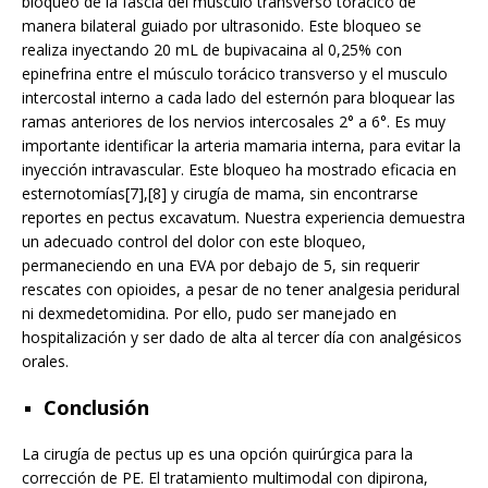
bloqueo de la fascia del músculo transverso torácico de
manera bilateral guiado por ultrasonido. Este bloqueo se
realiza inyectando 20 mL de bupivacaina al 0,25% con
epinefrina entre el músculo torácico transverso y el musculo
intercostal interno a cada lado del esternón para bloquear las
ramas anteriores de los nervios intercosales 2° a 6°. Es muy
importante identificar la arteria mamaria interna, para evitar la
inyección intravascular. Este bloqueo ha mostrado eficacia en
esternotomías[7],[8] y cirugía de mama, sin encontrarse
reportes en pectus excavatum. Nuestra experiencia demuestra
un adecuado control del dolor con este bloqueo,
permaneciendo en una EVA por debajo de 5, sin requerir
rescates con opioides, a pesar de no tener analgesia peridural
ni dexmedetomidina. Por ello, pudo ser manejado en
hospitalización y ser dado de alta al tercer día con analgésicos
orales.
Conclusión
La cirugía de pectus up es una opción quirúrgica para la
corrección de PE. El tratamiento multimodal con dipirona,