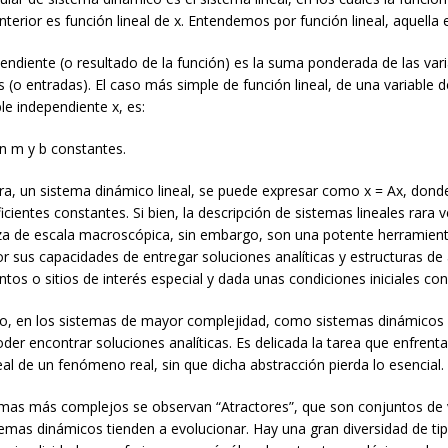
erior es función lineal de x. Entendemos por función lineal, aquella 
pendiente (o resultado de la función) es la suma ponderada de las var
 (o entradas). El caso más simple de función lineal, de una variable 
le independiente x, es:
n m y b constantes.
a, un sistema dinámico lineal, se puede expresar como x = Ax, dond
icientes constantes. Si bien, la descripción de sistemas lineales rara 
eza de escala macroscópica, sin embargo, son una potente herramien
 sus capacidades de entregar soluciones analíticas y estructuras de a
tos o sitios de interés especial y dada unas condiciones iniciales con
rio, en los sistemas de mayor complejidad, como sistemas dinámicos n
der encontrar soluciones analíticas. Es delicada la tarea que enfrent
al de un fenómeno real, sin que dicha abstracción pierda lo esencial.
emas más complejos se observan “Atractores”, que son conjuntos de 
emas dinámicos tienden a evolucionar. Hay una gran diversidad de ti