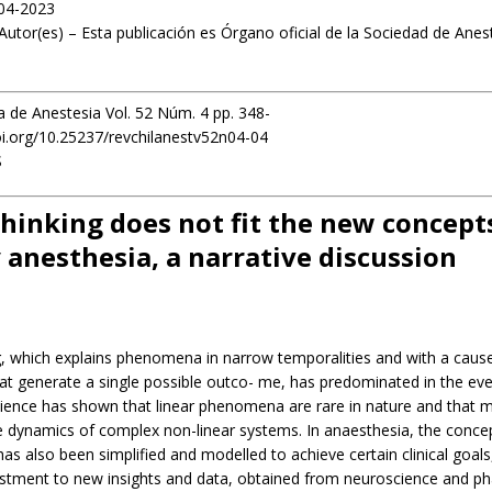
04-2023
Autor(es) – Esta publicación es Órgano oficial de la Sociedad de Anes
a de Anestesia Vol. 52 Núm. 4 pp. 348-
oi.org/10.25237/revchilanestv52n04-04
S
thinking does not fit the new concepts
 anesthesia, a narrative discussion
g, which explains phenomena in narrow temporalities and with a cause
hat generate a single possible outco- me, has predominated in the ever
ience has shown that linear phenomena are rare in nature and that 
e dynamics of complex non-linear systems. In anaesthesia, the conce
s also been simplified and modelled to achieve certain clinical goals,
ustment to new insights and data, obtained from neuroscience and p