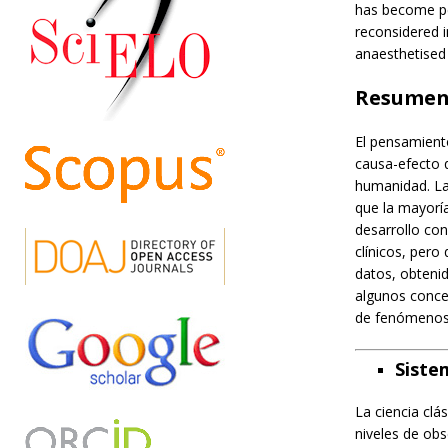
has become pe
reconsidered i
anaesthetised 
Resume
El pensamient
causa-efecto q
humanidad. La
que la mayoría
desarrollo con
clínicos, pero
datos, obtenid
algunos concep
de fenómenos 
Siste
La ciencia clá
niveles de obs