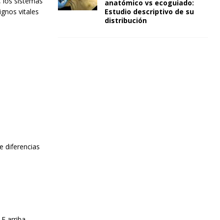
, los sistemas
anatómico vs ecoguiado:
ignos vitales
Estudio descriptivo de su
distribución
 diferencias
 F arriba