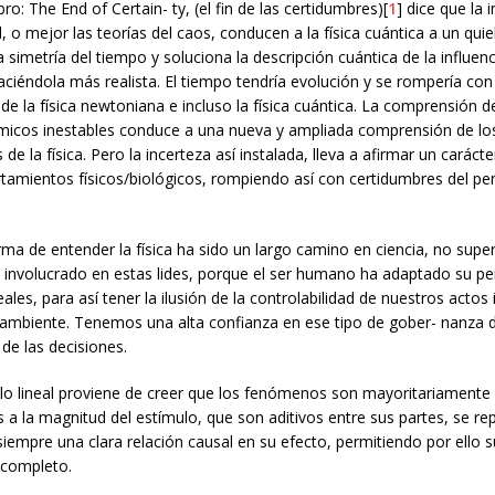
bro: The End of Certain- ty, (el fin de las certidumbres)[
1
] dice que la 
d, o mejor las teorías del caos, conducen a la física cuántica a un quie
 simetría del tiempo y soluciona la descripción cuántica de la influenc
ciéndola más realista. El tiempo tendría evolución y se rompería con 
e la física newtoniana e incluso la física cuántica. La comprensión d
micos inestables conduce a una nueva y ampliada comprensión de lo
e la física. Pero la incerteza así instalada, lleva a afirmar un carácte
tamientos físicos/biológicos, rompiendo así con certidumbres del p
ma de entender la física ha sido un largo camino en ciencia, no sup
no involucrado en estas lides, porque el ser humano ha adaptado su p
ales, para así tener la ilusión de la controlabilidad de nuestros actos 
 ambiente. Tenemos una alta confianza en ese tipo de gober- nanza di
 de las decisiones.
 lo lineal proviene de creer que los fenómenos son mayoritariamente
 a la magnitud del estímulo, que son aditivos entre sus partes, se re
 siempre una clara relación causal en su efecto, permitiendo por ello s
 completo.