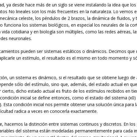
ad, ya desde hace más de un siglo se viene instalando la idea que los
os No lineales son los más frecuentes en la naturaleza. Lo vemos
 mecánica celeste, los péndulos de 2 brazos, la dinámica de fluidos, y
funciona los sistemas biológicos, en especial los neurales de la cor
 vida cotidiana y en biología son múltiples, como las redes aéreas, la
redes neuronales.
amientos pueden ser sistemas estáticos o dinámicos. Decimos que 
l aplicarle un estímulo, el resultado es el mismo en todo momento y 
ión, un sistema es dinámico, si el resultado que se obtiene luego de a
epende sólo del estímulo, sino que, además, del estado actual en qu
r cierto, dicho estado actual es fruto de los estímulos recibidos en t
 condición inicial se define entonces, como el estado del sistema (x0) 
). Esta condición inicial nos permite obtener una solución única para l
ficultad radica a veces en conocerla exactamente.
, hacemos la distinción entre sistemas continuos y discretos. En los 
variables del sistema están modeladas permanentemente para cada in