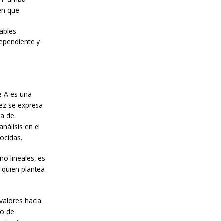
en que
iables
dependiente y
e A es una
vez se expresa
ta de
nálisis en el
ocidas.
o lineales, es
a quien plantea
valores hacia
po de