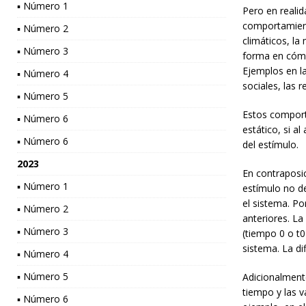
▪ Número 1
Pero en realid
comportamient
▪ Número 2
climáticos, la
▪ Número 3
forma en cómo 
Ejemplos en la
▪ Número 4
sociales, las 
▪ Número 5
Estos comport
▪ Número 6
estático, si a
▪ Número 6
del estímulo.
2023
En contraposic
▪ Número 1
estímulo no d
el sistema. Po
▪ Número 2
anteriores. La
▪ Número 3
(tiempo 0 o t0
sistema. La di
▪ Número 4
▪ Número 5
Adicionalmente
tiempo y las 
▪ Número 6