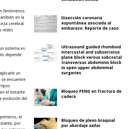
 en fenómenos
 también en la
Disección coronaria
espontánea asociada al
teza cerebral.
embarazo: Reporte de caso
s redes
Ultrasound guided rhomboid
un sistema es
intercostal and subserratus
sólo depende
plane block versus subcostal
transversus abdominis block
in open upper abdominal
surgeries
plicarle un
e se encuentre
iempos
Bloqueo PENG en fractura de
en el instante
cadera
a evolución del
primeros, el
Bloqueo de plexo braquial
stante, por
por abordaje axilar