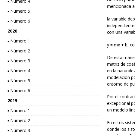
▪ Número 4
mencionada ant
▪ Número 5
la variable de
▪ Número 6
independientes
2020
con una variab
▪ Número 1
y = mx + b, co
▪ Número 2
De esta maner
▪ Número 3
matriz de coef
▪ Número 4
en la natural
modelación por
▪ Número 5
entorno de pun
▪ Número 6
Por el contra
2019
excepcional po
un modelo line
▪ Número 1
▪ Número 2
En estos sist
donde los sist
▪ Número 3