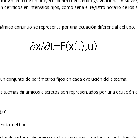
 movimiento de un proyectil dentro del campo gravitacional. A su vez
n definidos en intervalos fijos, como sería el registro horario de los s
.
ámico continuo se representa por una ecuación diferencial del tipo.
un conjunto de parámetros fijos en cada evolución del sistema.
 sistemas dinámicos discretos son representados por una ecuación de
),u).
ncial del tipo
ular de sistema dinámico es el sistema lineal, en los cuales la función