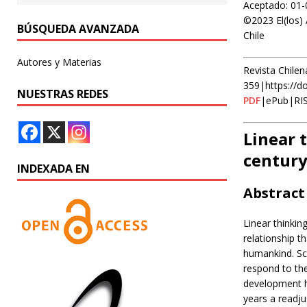
Aceptado: 01-
©2023 El(los) 
BÚSQUEDA AVANZADA
Chile
Autores y Materias
Revista Chilen
359|https://d
NUESTRAS REDES
PDF
|ePub|RI
Linear 
century
INDEXADA EN
Abstract
Linear thinkin
relationship t
humankind. Sc
respond to th
development ha
years a readj