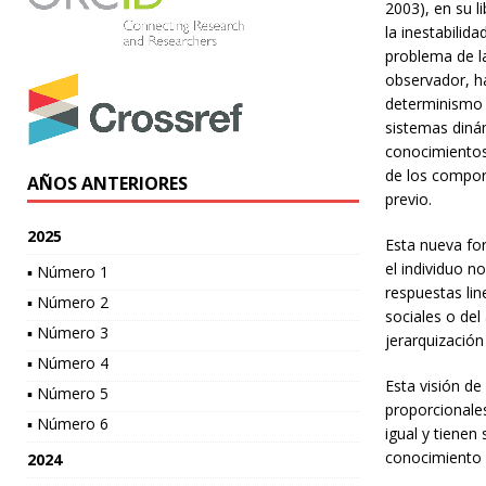
2003), en su li
la inestabilida
problema de la
observador, ha
determinismo d
sistemas diná
conocimientos d
de los compor
AÑOS ANTERIORES
previo.
2025
Esta nueva for
el individuo 
▪ Número 1
respuestas line
▪ Número 2
sociales o del
▪ Número 3
jerarquización
▪ Número 4
Esta visión de
▪ Número 5
proporcionales
▪ Número 6
igual y tienen
conocimiento
2024