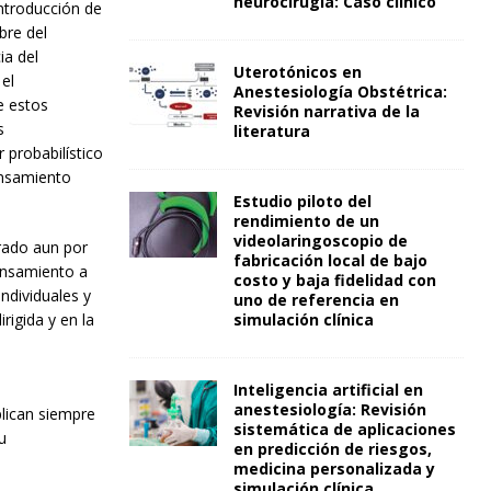
neurocirugía: Caso clínico
introducción de
bre del
ia del
Uterotónicos en
el
Anestesiología Obstétrica:
e estos
Revisión narrativa de la
s
literatura
r probabilístico
ensamiento
Estudio piloto del
rendimiento de un
videolaringoscopio de
erado aun por
fabricación local de bajo
ensamiento a
costo y baja fidelidad con
individuales y
uno de referencia en
rigida y en la
simulación clínica
Inteligencia artificial en
anestesiología: Revisión
plican siempre
sistemática de aplicaciones
u
en predicción de riesgos,
medicina personalizada y
simulación clínica