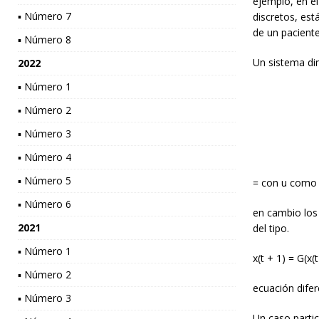
ejemplo, en el
▪ Número 7
discretos, está
de un paciente
▪ Número 8
Un sistema din
2022
▪ Número 1
▪ Número 2
▪ Número 3
▪ Número 4
▪ Número 5
= con u como 
▪ Número 6
en cambio los
2021
del tipo.
▪ Número 1
x(t + 1) = G(x(t
▪ Número 2
ecuación difere
▪ Número 3
Un caso partic