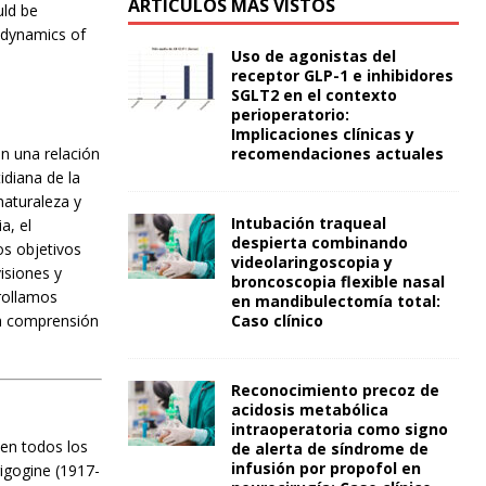
ARTÍCULOS MÁS VISTOS
uld be
n dynamics of
Uso de agonistas del
receptor GLP-1 e inhibidores
SGLT2 en el contexto
perioperatorio:
Implicaciones clínicas y
n una relación
recomendaciones actuales
idiana de la
naturaleza y
Intubación traqueal
a, el
despierta combinando
os objetivos
videolaringoscopia y
isiones y
broncoscopia flexible nasal
rrollamos
en mandibulectomía total:
la comprensión
Caso clínico
Reconocimiento precoz de
acidosis metabólica
intraoperatoria como signo
 en todos los
de alerta de síndrome de
infusión por propofol en
rigogine (1917-