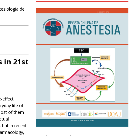
tesiología de
 in 21st
-effect
yday life of
most of them
ptual
 but in recent
harmacology,