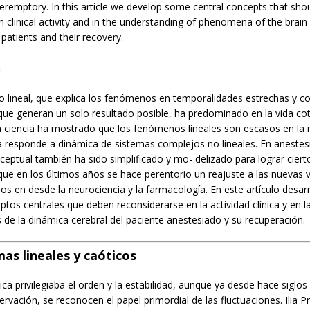
remptory. In this article we develop some central concepts that sho
n clinical activity and in the understanding of phenomena of the brai
patients and their recovery.
n
o lineal, que explica los fenómenos en temporalidades estrechas y co
ue generan un solo resultado posible, ha predominado en la vida cot
 ciencia ha mostrado que los fenómenos lineales son escasos en la 
 responde a dinámica de sistemas complejos no lineales. En anestesi
ceptual también ha sido simplificado y mo- delizado para lograr ciert
 que en los últimos años se hace perentorio un reajuste a las nuevas v
os en desde la neurociencia y la farmacología. En este artículo desa
tos centrales que deben reconsiderarse en la actividad clínica y en 
de la dinámica cerebral del paciente anestesiado y su recuperación.
mas lineales y caóticos
sica privilegiaba el orden y la estabilidad, aunque ya desde hace siglos
ervación, se reconocen el papel primordial de las fluctuaciones. Ilia P