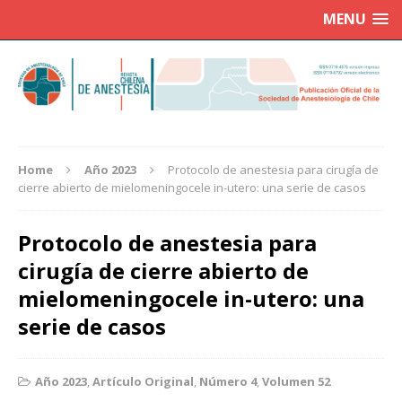
MENU
Home
Año 2023
Protocolo de anestesia para cirugía de
cierre abierto de mielomeningocele in-utero: una serie de casos
Protocolo de anestesia para
cirugía de cierre abierto de
mielomeningocele in-utero: una
serie de casos
Año 2023
,
Artículo Original
,
Número 4
,
Volumen 52