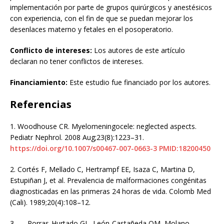
implementación por parte de grupos quirúrgicos y anestésicos
con experiencia, con el fin de que se puedan mejorar los
desenlaces materno y fetales en el posoperatorio.
Conflicto de intereses:
Los autores de este artículo
declaran no tener conflictos de intereses.
Financiamiento:
Este estudio fue financiado por los autores.
Referencias
1.
Woodhouse CR. Myelomeningocele: neglected aspects.
Pediatr Nephrol. 2008 Aug;23(8):1223–31.
https://doi.org/10.1007/s00467-007-0663-3
PMID:18200450
2.
Cortés F, Mellado C, Hertrampf EE, Isaza C, Martina D,
Estupiñan J, et al. Prevalencia de malformaciones congénitas
diagnosticadas en las primeras 24 horas de vida. Colomb Med
(Cali). 1989;20(4):108–12.
3.
Porras-Hurtado GL, León-Castañeda OM, Molano-