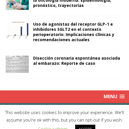
la oncología moderna: Epidemiología,
pronóstico, trayectorias
Uso de agonistas del receptor GLP-1 e
inhibidores SGLT2 en el contexto
perioperatorio: Implicaciones clínicas y
recomendaciones actuales
Disección coronaria espontánea asociada
al embarazo: Reporte de caso
MENU
Copyright © 2025 | Publicación Oficial de la Sociedad de Médicos
This website uses cookies to improve your experience. We'll
Anestesiólogos de Chile|
Enviar Email
| Producción: Editorial Iku
assume you're ok with this, but you can opt-out if you wish.
Ltda.| This work is licensed under Creative Commons Attribution 4.0
Cookie settings
International