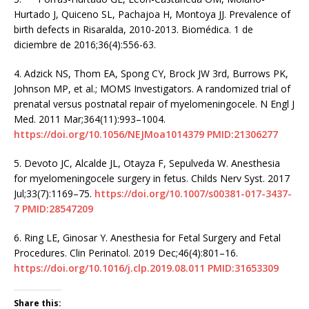
Hurtado J, Quiceno SL, Pachajoa H, Montoya JJ. Prevalence of
birth defects in Risaralda, 2010-2013. Biomédica. 1 de
diciembre de 2016;36(4):556-63.
4.
Adzick NS, Thom EA, Spong CY, Brock JW 3rd, Burrows PK,
Johnson MP, et al.; MOMS Investigators. A randomized trial of
prenatal versus postnatal repair of myelomeningocele. N Engl J
Med. 2011 Mar;364(11):993–1004.
https://doi.org/10.1056/NEJMoa1014379
PMID:21306277
5.
Devoto JC, Alcalde JL, Otayza F, Sepulveda W. Anesthesia
for myelomeningocele surgery in fetus. Childs Nerv Syst. 2017
Jul;33(7):1169–75.
https://doi.org/10.1007/s00381-017-3437-
7
PMID:28547209
6.
Ring LE, Ginosar Y. Anesthesia for Fetal Surgery and Fetal
Procedures. Clin Perinatol. 2019 Dec;46(4):801–16.
https://doi.org/10.1016/j.clp.2019.08.011
PMID:31653309
Share this: