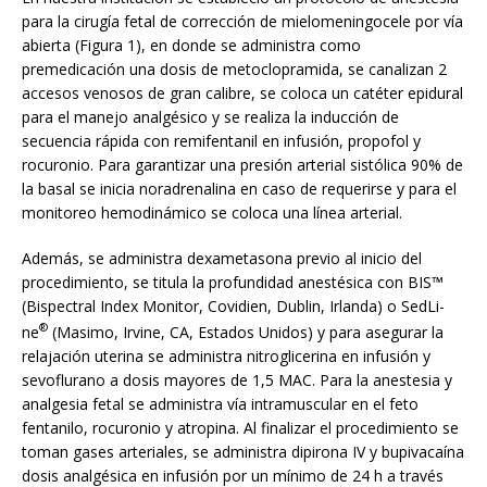
para la cirugía fetal de corrección de mielomeningocele por vía
abierta (Figura 1), en donde se administra como
premedicación una dosis de metoclopramida, se canalizan 2
accesos venosos de gran calibre, se coloca un catéter epidural
para el manejo analgésico y se realiza la inducción de
secuencia rápida con remifentanil en infusión, propofol y
rocuronio. Para garantizar una presión arterial sistólica 90% de
la basal se inicia noradrenalina en caso de requerirse y para el
monitoreo hemodinámico se coloca una línea arterial.
Además, se administra dexametasona previo al inicio del
procedimiento, se titula la profundidad anestésica con BIS™
(Bispectral Index Monitor, Covidien, Dublin, Irlanda) o SedLi-
®
ne
(Masimo, Irvine, CA, Estados Unidos) y para asegurar la
relajación uterina se administra nitroglicerina en infusión y
sevoflurano a dosis mayores de 1,5 MAC. Para la anestesia y
analgesia fetal se administra vía intramuscular en el feto
fentanilo, rocuronio y atropina. Al finalizar el procedimiento se
toman gases arteriales, se administra dipirona IV y bupivacaína
dosis analgésica en infusión por un mínimo de 24 h a través