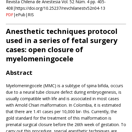
Revista Chilena de Anestesia Vol. 52 Núm. 4 pp. 405-
408|https://doi.org/10.25237/revchilanestv52n04-13
PDF
|ePub|RIS
Anesthetic techniques protocol
used in a series of fetal surgery
cases: open closure of
myelomeningocele
Abstract
Myelomeningocele (MMC) is a subtype of spina bifida, occurs
due to a neural tube closure defect during embryogenesis, is
usually compatible with life and is associated in most cases
with Arnold Chiari malformation. In Colombia, it is estimated
that there are 1.41 cases per 10,000 bir- ths. Currently, the
gold standard for the treatment of this malformation is
prenatal surgical closure before the 26th week of gestation. To
carry out this procedure, special anesthetic techniques are