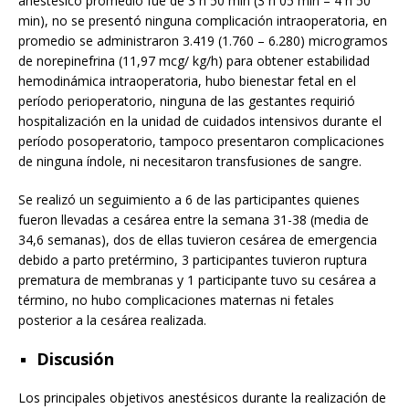
anestésico promedio fue de 3 h 50 min (3 h 05 min – 4 h 50
min), no se presentó ninguna complicación intraoperatoria, en
promedio se administraron 3.419 (1.760 – 6.280) microgramos
de norepinefrina (11,97 mcg/ kg/h) para obtener estabilidad
hemodinámica intraoperatoria, hubo bienestar fetal en el
período perioperatorio, ninguna de las gestantes requirió
hospitalización en la unidad de cuidados intensivos durante el
período posoperatorio, tampoco presentaron complicaciones
de ninguna índole, ni necesitaron transfusiones de sangre.
Se realizó un seguimiento a 6 de las participantes quienes
fueron llevadas a cesárea entre la semana 31-38 (media de
34,6 semanas), dos de ellas tuvieron cesárea de emergencia
debido a parto pretérmino, 3 participantes tuvieron ruptura
prematura de membranas y 1 participante tuvo su cesárea a
término, no hubo complicaciones maternas ni fetales
posterior a la cesárea realizada.
Discusión
Los principales objetivos anestésicos durante la realización de