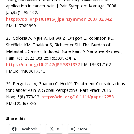
application in cancer pain. J Pain Symptom Manage. 2008
Jan;35(1):95-102.
https://doi.org/10.1016/j.jpainsymman.2007.02.042
PMid:17980999
25. Colosia A, Njue A, Bajwa Z, Dragon E, Robinson RL,
Sheffield KM, Thakkar S, Richiemer SH. The Burden of
Metastatic Cancer- Induced Bone Pain: A Narrative Review. J
Pain Res. 2022 Oct 25;15:3399-3412.
https://doi.org/10.2147/JPR.S371337
PMid:36317162
PMCid:PMC9617513
26. Pergolizzi JV, Gharibo C, Ho KY. Treatment Considerations
for Cancer Pain: A Global Perspective. Pain Pract. 2015
Nov;15(8):778-92.
https://doi.org/10.1111/papr.12253
PMid:25469726
Share this:
Facebook
X
More