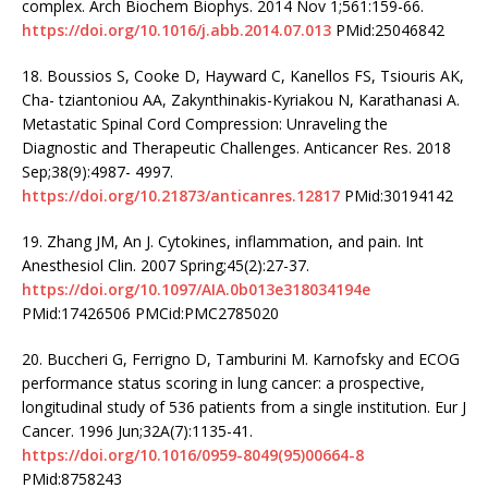
complex. Arch Biochem Biophys. 2014 Nov 1;561:159-66.
https://doi.org/10.1016/j.abb.2014.07.013
PMid:25046842
18. Boussios S, Cooke D, Hayward C, Kanellos FS, Tsiouris AK,
Cha- tziantoniou AA, Zakynthinakis-Kyriakou N, Karathanasi A.
Metastatic Spinal Cord Compression: Unraveling the
Diagnostic and Therapeutic Challenges. Anticancer Res. 2018
Sep;38(9):4987- 4997.
https://doi.org/10.21873/anticanres.12817
PMid:30194142
19. Zhang JM, An J. Cytokines, inflammation, and pain. Int
Anesthesiol Clin. 2007 Spring;45(2):27-37.
https://doi.org/10.1097/AIA.0b013e318034194e
PMid:17426506 PMCid:PMC2785020
20. Buccheri G, Ferrigno D, Tamburini M. Karnofsky and ECOG
performance status scoring in lung cancer: a prospective,
longitudinal study of 536 patients from a single institution. Eur J
Cancer. 1996 Jun;32A(7):1135-41.
https://doi.org/10.1016/0959-8049(95)00664-8
PMid:8758243