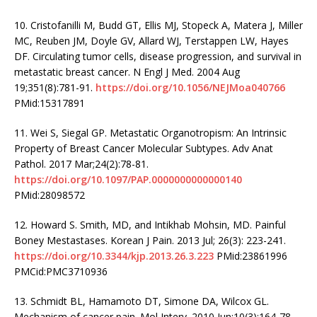
10. Cristofanilli M, Budd GT, Ellis MJ, Stopeck A, Matera J, Miller
MC, Reuben JM, Doyle GV, Allard WJ, Terstappen LW, Hayes
DF. Circulating tumor cells, disease progression, and survival in
metastatic breast cancer. N Engl J Med. 2004 Aug
19;351(8):781-91.
https://doi.org/10.1056/NEJMoa040766
PMid:15317891
11. Wei S, Siegal GP. Metastatic Organotropism: An Intrinsic
Property of Breast Cancer Molecular Subtypes. Adv Anat
Pathol. 2017 Mar;24(2):78-81.
https://doi.org/10.1097/PAP.0000000000000140
PMid:28098572
12. Howard S. Smith, MD, and Intikhab Mohsin, MD. Painful
Boney Mestastases. Korean J Pain. 2013 Jul; 26(3): 223-241.
https://doi.org/10.3344/kjp.2013.26.3.223
PMid:23861996
PMCid:PMC3710936
13. Schmidt BL, Hamamoto DT, Simone DA, Wilcox GL.
Mechanism of cancer pain. Mol Interv. 2010 Jun;10(3):164-78.