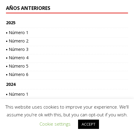
AÑOS ANTERIORES
2025
▪ Número 1
▪ Número 2
▪ Número 3
▪ Número 4
▪ Número 5
▪ Número 6
2024
▪ Número 1
▪ Número 2
This website uses cookies to improve your experience. We'll
▪ Número 3
assume you're ok with this, but you can opt-out if you wish.
Cookie settings
▪ Número 4
ACCEPT
▪ Número 5