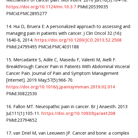
https://doi.org/10.1124/mi.10.3.7
PMid:20539035
PMCid:PMC2895277
14. Hui D, Bruera E: A personalized approach to assessing and
managing pain in patients with cancer. J Clin Oncol 32 (16):
1640-6, 2014.
https://doi.org/10.1200/JCO.2013.52.2508
PMid:24799495 PMCid:PMC4031188
15. Mercadante S, Adile C, Masedu F, Valenti M, Aielli F.
Breakthrough Cancer Pain in Patients With Abdominal Visceral
Cancer Pain. Journal of Pain and Symptom Management
[Internet]. 2019 May;57(5):966-70.
https://doi.org/10.1016/j.jpainsymman.2019.02.014
PMid:30822530
16. Fallon MT. Neuropathic pain in cancer. Br J Anaesth. 2013
Jul;111(1):105-11.
https://doi.org/10.1093/bja/aet208
PMid:23794652
17. van Driel M, van Leeuwen JP. Cancer and bone: a complex