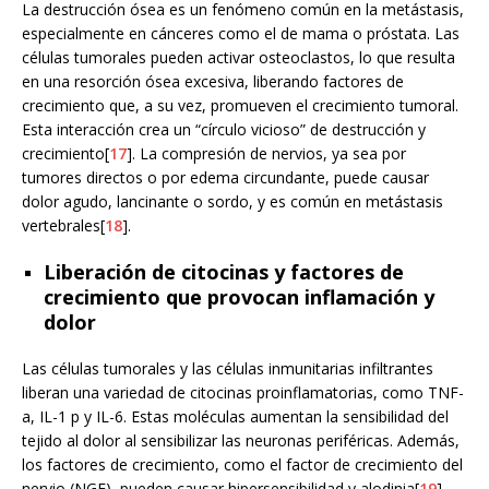
La destrucción ósea es un fenómeno común en la metástasis,
especialmente en cánceres como el de mama o próstata. Las
células tumorales pueden activar osteoclastos, lo que resulta
en una resorción ósea excesiva, liberando factores de
crecimiento que, a su vez, promueven el crecimiento tumoral.
Esta interacción crea un “círculo vicioso” de destrucción y
crecimiento[
17
]. La compresión de nervios, ya sea por
tumores directos o por edema circundante, puede causar
dolor agudo, lancinante o sordo, y es común en metástasis
vertebrales[
18
].
Liberación de citocinas y factores de
crecimiento que provocan inflamación y
dolor
Las células tumorales y las células inmunitarias infiltrantes
liberan una variedad de citocinas proinflamatorias, como TNF-
a, IL-1 p y IL-6. Estas moléculas aumentan la sensibilidad del
tejido al dolor al sensibilizar las neuronas periféricas. Además,
los factores de crecimiento, como el factor de crecimiento del
nervio (NGF), pueden causar hipersensibilidad y alodinia[
19
].