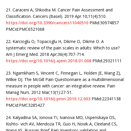
21. Caraceni A, Shkodra M. Cancer Pain Assessment and
Classification. Cancers (Basel). 2019 Apr 10;11(4):510.
https://doi.org/10.3390/cancers11040510
PMid:30974857
PMCid:PMC6521068
22. Karcioglu O, Topacoglu H, Dikme O, Dikme O. A
systematic review of the pain scales in adults: Which to use?
Am J Emerg Med. 2018 Apr;36(4):707-714.
https://doi.org/10.1016/j.ajem.2018.01.008
PMid:29321111
23. Ngamkham S, Vincent C, Finnegan L, Holden JE, Wang ZJ,
Wilkie DJ. The McGill Pain Questionnaire as a multidimensional
measure in people with cancer: an integrative review. Pain
Manag Nurs. 2012 Mar;13(1):27-51.
https://doi.org/10.1016/j.pmn.2010.12.003
PMid:22341138
PMCid:PMC3285427
24. Kalyadina SA, Ionova TI, Ivanova MO, Uspenskaya OS,
Kishto- vich AV, Mendoza TR, Guo H, Novik A, Cleeland CS,
Wang XS. Russian Brief Pain Inventory: validation and