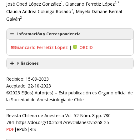
1
1,*
José Obed López González
, Giancarlo Ferretiz López
,
2
Claudia Andrea Colunga Rosado
, Mayela Dahané Bernal
2
Galván
Información y Correspondencia
✉Giancarlo Ferretiz López
|
ORCID
Filiaciones
Recibido: 15-09-2023
Aceptado: 22-10-2023
©2023 El(los) Autor(es) – Esta publicación es Órgano oficial de
la Sociedad de Anestesiología de Chile
Revista Chilena de Anestesia Vol. 52 Núm. 8 pp. 780-
784|https://doi.org/10.25237/revchilanestv52n8-25
PDF
|ePub|RIS