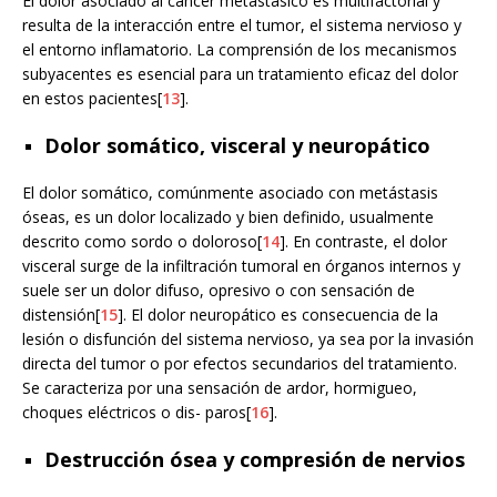
El dolor asociado al cáncer metastásico es multifactorial y
resulta de la interacción entre el tumor, el sistema nervioso y
el entorno inflamatorio. La comprensión de los mecanismos
subyacentes es esencial para un tratamiento eficaz del dolor
en estos pacientes[
13
].
Dolor somático, visceral y neuropático
El dolor somático, comúnmente asociado con metástasis
óseas, es un dolor localizado y bien definido, usualmente
descrito como sordo o doloroso[
14
]. En contraste, el dolor
visceral surge de la infiltración tumoral en órganos internos y
suele ser un dolor difuso, opresivo o con sensación de
distensión[
15
]. El dolor neuropático es consecuencia de la
lesión o disfunción del sistema nervioso, ya sea por la invasión
directa del tumor o por efectos secundarios del tratamiento.
Se caracteriza por una sensación de ardor, hormigueo,
choques eléctricos o dis- paros[
16
].
Destrucción ósea y compresión de nervios