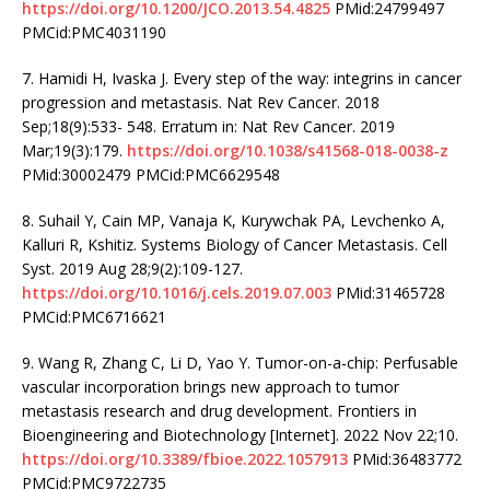
https://doi.org/10.1200/JCO.2013.54.4825
PMid:24799497
PMCid:PMC4031190
7. Hamidi H, Ivaska J. Every step of the way: integrins in cancer
progression and metastasis. Nat Rev Cancer. 2018
Sep;18(9):533- 548. Erratum in: Nat Rev Cancer. 2019
Mar;19(3):179.
https://doi.org/10.1038/s41568-018-0038-z
PMid:30002479 PMCid:PMC6629548
8. Suhail Y, Cain MP, Vanaja K, Kurywchak PA, Levchenko A,
Kalluri R, Kshitiz. Systems Biology of Cancer Metastasis. Cell
Syst. 2019 Aug 28;9(2):109-127.
https://doi.org/10.1016/j.cels.2019.07.003
PMid:31465728
PMCid:PMC6716621
9. Wang R, Zhang C, Li D, Yao Y. Tumor-on-a-chip: Perfusable
vascular incorporation brings new approach to tumor
metastasis research and drug development. Frontiers in
Bioengineering and Biotechnology [Internet]. 2022 Nov 22;10.
https://doi.org/10.3389/fbioe.2022.1057913
PMid:36483772
PMCid:PMC9722735