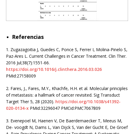
Referencias
1. Zugazagoitia J, Guedes C, Ponce S, Ferrer I, Molina-Pinelo S,
Paz-Ares L. Current Challenges in Cancer Treatment. Clin Ther.
2016 Jul;38(7):1551-66.
https://doi.org/10.1016/j.clinthera.2016.03.026
PMid:27158009
2. Fares, J., Fares, M.Y., Khachfe, H.H. et al. Molecular principles
of metastasis: a hallmark of cancer revisited. Sig Transduct
Target Ther 5, 28 (2020).
https://doi.org/10.1038/s41392-
020-0134-x
PMid:32296047 PMCid:PMC7067809
3. Evenepoel M, Haenen V, De Baerdemaecker T, Meeus M,
De- voogdt N, Dams L, Van Dijck S, Van der Gucht E, De Groef
A. Pain Prevalence During Cancer Treatment: A Systematic