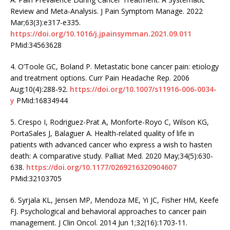
Review and Meta-Analysis. J Pain Symptom Manage. 2022
Mar;63(3):e317-e335.
https://doi.org/10.1016/j.jpainsymman.2021.09.011
PMid:34563628
4. O’Toole GC, Boland P. Metastatic bone cancer pain: etiology
and treatment options. Curr Pain Headache Rep. 2006
Aug;10(4):288-92.
https://doi.org/10.1007/s11916-006-0034-
y
PMid:16834944
5. Crespo I, Rodriguez-Prat A, Monforte-Royo C, Wilson KG,
PortaSales J, Balaguer A. Health-related quality of life in
patients with advanced cancer who express a wish to hasten
death: A comparative study. Palliat Med. 2020 May;34(5):630-
638.
https://doi.org/10.1177/0269216320904607
PMid:32103705
6. Syrjala KL, Jensen MP, Mendoza ME, Yi JC, Fisher HM, Keefe
FJ. Psychological and behavioral approaches to cancer pain
management. J Clin Oncol. 2014 Jun 1;32(16):1703-11.