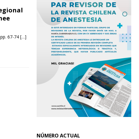
regional
nee
 pp. 67-74
[…]
NÚMERO ACTUAL