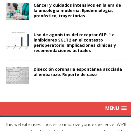
Cáncer y cuidados intensivos en la era de
la oncología moderna: Epidemiología,
pronóstico, trayectorias
Uso de agonistas del receptor GLP-1 e
inhibidores SGLT2 en el contexto
perioperatorio: Implicaciones clínicas y
recomendaciones actuales
Disección coronaria espontánea asociada
al embarazo: Reporte de caso
MENU
Copyright © 2025 | Publicación Oficial de la Sociedad de Médicos
This website uses cookies to improve your experience. We'll
Anestesiólogos de Chile|
Enviar Email
| Producción: Editorial Iku