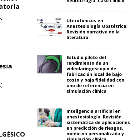
neurocirugía: Caso clínico
atoria
…]
Uterotónicos en
Anestesiología Obstétrica:
Revisión narrativa de la
literatura
Estudio piloto del
rendimiento de un
esia
videolaringoscopio de
fabricación local de bajo
costo y baja fidelidad con
…]
uno de referencia en
simulación clínica
Inteligencia artificial en
anestesiología: Revisión
sistemática de aplicaciones
en predicción de riesgos,
LGÉSICO
medicina personalizada y
simulación clínica