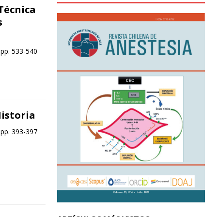
 Técnica
s
 pp. 533-540
Historia
 pp. 393-397