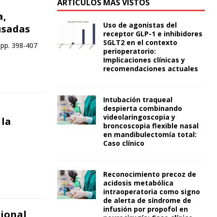
ARTÍCULOS MÁS VISTOS
a,
Uso de agonistas del
usadas
receptor GLP-1 e inhibidores
SGLT2 en el contexto
 pp. 398-407
perioperatorio:
Implicaciones clínicas y
recomendaciones actuales
Intubación traqueal
despierta combinando
videolaringoscopia y
 la
broncoscopia flexible nasal
en mandibulectomía total:
Caso clínico
Reconocimiento precoz de
acidosis metabólica
intraoperatoria como signo
de alerta de síndrome de
infusión por propofol en
gional