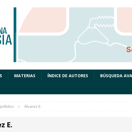
S
MATERIAS
ÍNDICE DE AUTORES
BÚSQUEDA AV
pellidos
Álvarez E.
z E.