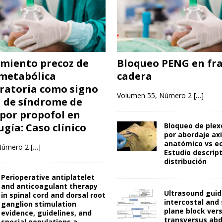
miento precoz de
Bloqueo PENG en fra
 metabólica
cadera
ratoria como signo
Volumen 55, Número 2
[…]
a de síndrome de
 por propofol en
gía: Caso clínico
Bloqueo de plex
por abordaje axi
anatómico vs e
Número 2
[…]
Estudio descript
distribución
Perioperative antiplatelet
and anticoagulant therapy
Ultrasound gui
in spinal cord and dorsal root
intercostal and
ganglion stimulation
plane block ver
evidence, guidelines, and
transversus abd
special populations a