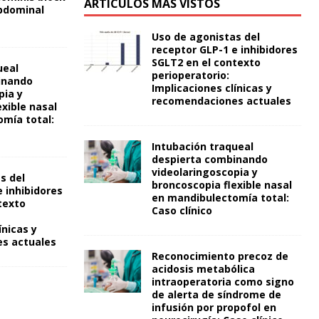
ARTÍCULOS MÁS VISTOS
bdominal
Uso de agonistas del
receptor GLP-1 e inhibidores
SGLT2 en el contexto
ueal
perioperatorio:
inando
Implicaciones clínicas y
pia y
recomendaciones actuales
xible nasal
mía total:
Intubación traqueal
despierta combinando
videolaringoscopia y
s del
broncoscopia flexible nasal
 inhibidores
en mandibulectomía total:
texto
Caso clínico
ínicas y
s actuales
Reconocimiento precoz de
acidosis metabólica
intraoperatoria como signo
de alerta de síndrome de
infusión por propofol en