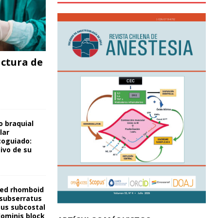
ctura de
o braquial
lar
coguiado:
ivo de su
ded rhomboid
 subserratus
sus subcostal
ominis block