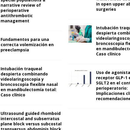
in open upper a
narrative review of
surgeries
perioperative
antithrombotic
management
Intubación traq
despierta comb
videolaringosco
Fundamentos para una
broncoscopia fle
correcta volemización en
en mandibulecto
preeclampsia
Caso clínico
Intubación traqueal
Uso de agonista
despierta combinando
receptor GLP-1 e
videolaringoscopia y
SGLT2 en el con
broncoscopia flexible nasal
perioperatorio:
en mandibulectomía total:
Implicaciones cl
Caso clínico
recomendacione
Ultrasound guided rhomboid
intercostal and subserratus
plane block versus subcostal
transversus abdominis block