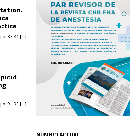
tation.
ical
actice
 pp. 37-41
[…]
pioid
ng
 pp. 91-93
[…]
NÚMERO ACTUAL