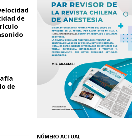
velocidad
cidad de
riculo
asonido
afía
do de
NÚMERO ACTUAL