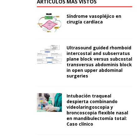
ARTÍCULOS MÁS VISTOS
Síndrome vasopléjico en
cirugía cardíaca
Ultrasound guided rhomboid
intercostal and subserratus
plane block versus subcostal
transversus abdominis block
in open upper abdominal
surgeries
Intubación traqueal
despierta combinando
videolaringoscopia y
broncoscopia flexible nasal
en mandibulectomía total:
Caso clínico