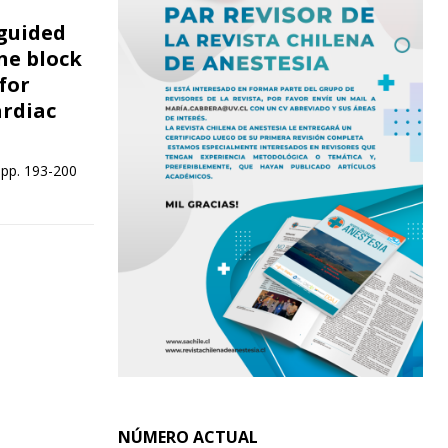
guided
ne block
for
ardiac
 pp. 193-200
NÚMERO ACTUAL