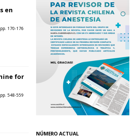
s en
 pp. 170-176
hine for
 pp. 548-559
NÚMERO ACTUAL