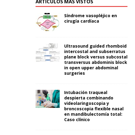
ARTÍCULOS MÁS VISTOS
Síndrome vasopléjico en
cirugía cardíaca
Ultrasound guided rhomboid
intercostal and subserratus
plane block versus subcostal
transversus abdominis block
in open upper abdominal
surgeries
Intubación traqueal
despierta combinando
videolaringoscopia y
broncoscopia flexible nasal
en mandibulectomía total:
Caso clínico