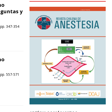
no
eguntas y
 pp. 347-354
no
 pp. 557-571