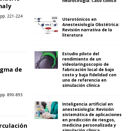
neurocirugía: Caso clínico
maly
 pp. 221-224
Uterotónicos en
Anestesiología Obstétrica:
Revisión narrativa de la
literatura
Estudio piloto del
rendimiento de un
videolaringoscopio de
igma de
fabricación local de bajo
costo y baja fidelidad con
d
uno de referencia en
simulación clínica
 pp. 890-893
Inteligencia artificial en
anestesiología: Revisión
sistemática de aplicaciones
en predicción de riesgos,
rculación
medicina personalizada y
simulación clínica