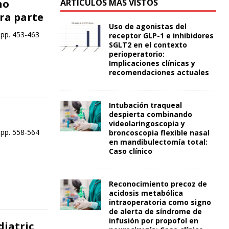
no
ARTÍCULOS MÁS VISTOS
ra parte
Uso de agonistas del
 pp. 453-463
receptor GLP-1 e inhibidores
SGLT2 en el contexto
perioperatorio:
Implicaciones clínicas y
recomendaciones actuales
Intubación traqueal
despierta combinando
videolaringoscopia y
 pp. 558-564
broncoscopia flexible nasal
en mandibulectomía total:
Caso clínico
Reconocimiento precoz de
acidosis metabólica
intraoperatoria como signo
de alerta de síndrome de
infusión por propofol en
diatric