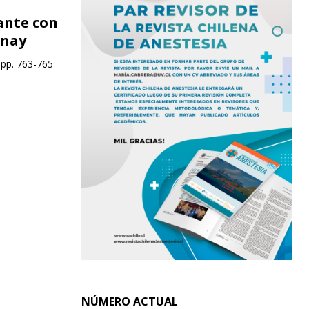
ante con
unay
 pp. 763-765
NÚMERO ACTUAL