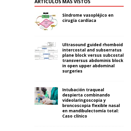
ARTÍCULOS MÁS VISTOS
Síndrome vasopléjico en
cirugía cardíaca
Ultrasound guided rhomboid
intercostal and subserratus
plane block versus subcostal
transversus abdominis block
in open upper abdominal
surgeries
Intubación traqueal
despierta combinando
videolaringoscopia y
broncoscopia flexible nasal
en mandibulectomía total:
Caso clínico