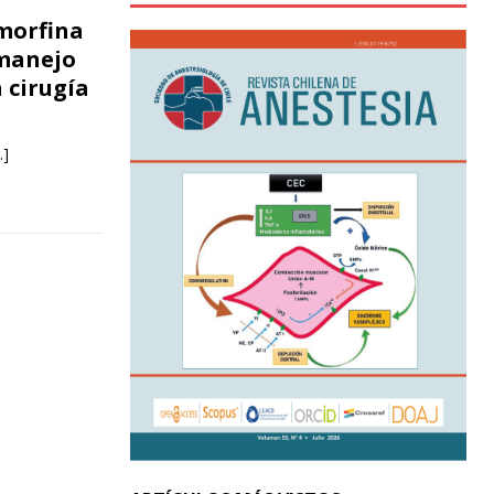
 morfina
 manejo
 cirugía
…]