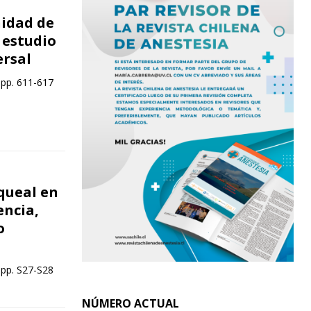
nidad de
 estudio
ersal
 pp. 611-617
queal en
encia,
o
 pp. S27-S28
NÚMERO ACTUAL