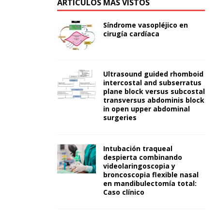
ARTÍCULOS MÁS VISTOS
Síndrome vasopléjico en
cirugía cardíaca
Ultrasound guided rhomboid
intercostal and subserratus
plane block versus subcostal
transversus abdominis block
in open upper abdominal
surgeries
Intubación traqueal
despierta combinando
videolaringoscopia y
broncoscopia flexible nasal
en mandibulectomía total:
Caso clínico