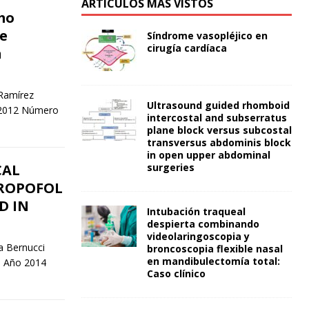
ARTÍCULOS MÁS VISTOS
mo
e
Síndrome vasopléjico en
cirugía cardíaca
n
 Ramírez
Ultrasound guided rhomboid
 2012 Número
intercostal and subserratus
plane block versus subcostal
transversus abdominis block
in open upper abdominal
surgeries
CAL
PROPOFOL
D IN
Intubación traqueal
despierta combinando
videolaringoscopia y
a Bernucci
broncoscopia flexible nasal
en mandibulectomía total:
43 Año 2014
Caso clínico