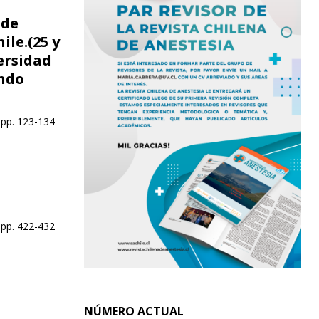
 de
ile.(25 y
ersidad
ando
 pp. 123-134
 pp. 422-432
NÚMERO ACTUAL