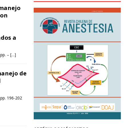
 manejo
con
dos a
 pp. –
[…]
manejo de
l
 pp. 196-202