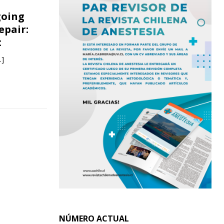
going
epair:
t
…]
NÚMERO ACTUAL