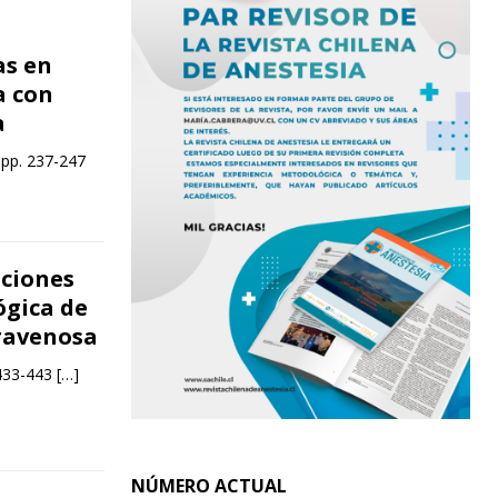
as en
a con
a
 pp. 237-247
aciones
ógica de
ravenosa
 433-443
[…]
NÚMERO ACTUAL