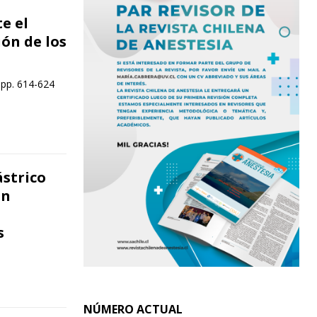
e el
ión de los
 pp. 614-624
ástrico
on
s
NÚMERO ACTUAL