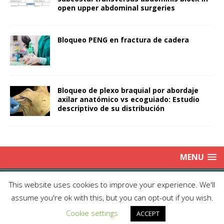
open upper abdominal surgeries
Bloqueo PENG en fractura de cadera
Bloqueo de plexo braquial por abordaje
axilar anatómico vs ecoguiado: Estudio
descriptivo de su distribución
MENU
Copyright © 2025 | Publicación Oficial de la Sociedad de Médicos
This website uses cookies to improve your experience. We'll
Anestesiólogos de Chile|
Enviar Email
| Producción: Editorial Iku
assume you're ok with this, but you can opt-out if you wish.
Ltda.| This work is licensed under Creative Commons Attribution 4.0
Cookie settings
International
ACCEPT