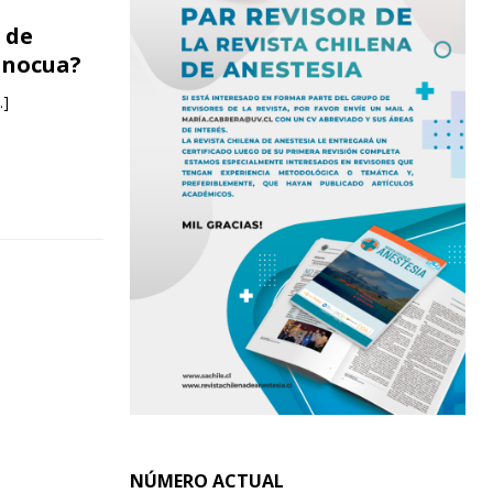
 de
 inocua?
…]
NÚMERO ACTUAL