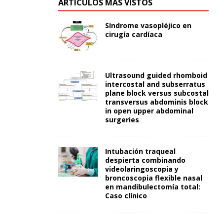
ARTÍCULOS MÁS VISTOS
Síndrome vasopléjico en
cirugía cardíaca
Ultrasound guided rhomboid
intercostal and subserratus
plane block versus subcostal
transversus abdominis block
in open upper abdominal
surgeries
Intubación traqueal
despierta combinando
videolaringoscopia y
broncoscopia flexible nasal
en mandibulectomía total:
Caso clínico