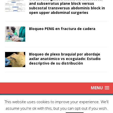
and subserratus plane block versus
subcostal transversus abdominis block in
open upper abdominal surgeries
Bloqueo PENG en fractura de cadera
Bloqueo de plexo braquial por abordaje
axilar anatómico vs ecoguiado: Estudio
descriptivo de su distribución
MENU
Copyright © 2025 | Publicación Oficial de la Sociedad de Médicos
This website uses cookies to improve your experience. We'll
Anestesiólogos de Chile|
Enviar Email
| Producción: Editorial Iku
assume you're ok with this, but you can opt-out if you wish.
Ltda.| This work is licensed under Creative Commons Attribution 4.0