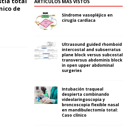
tia total
ARTÍCULOS MÁS VISTOS
nico de
Síndrome vasopléjico en
cirugía cardíaca
Ultrasound guided rhomboid
intercostal and subserratus
plane block versus subcostal
transversus abdominis block
in open upper abdominal
surgeries
Intubación traqueal
despierta combinando
videolaringoscopia y
broncoscopia flexible nasal
en mandibulectomía total:
Caso clínico