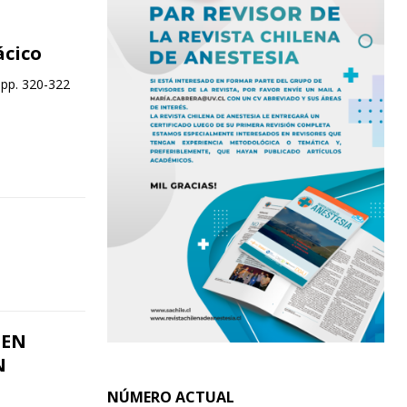
cico
 pp. 320-322
 EN
N
NÚMERO ACTUAL