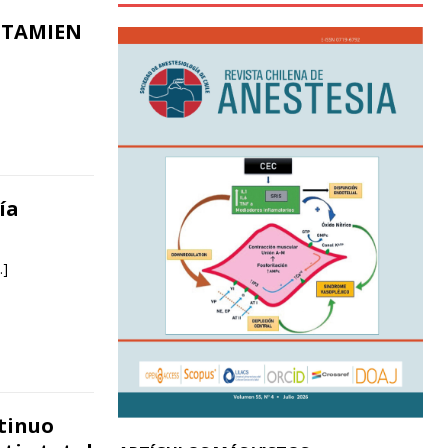
UTAMIEN
ía
…]
tinuo