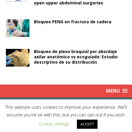
open upper abdominal surgeries
Bloqueo PENG en fractura de cadera
Bloqueo de plexo braquial por abordaje
axilar anatómico vs ecoguiado: Estudio
descriptivo de su distribución
MENU
Copyright © 2025 | Publicación Oficial de la Sociedad de Médicos
This website uses cookies to improve your experience. We'll
Anestesiólogos de Chile|
Enviar Email
| Producción: Editorial Iku
assume you're ok with this, but you can opt-out if you wish.
Ltda.| This work is licensed under Creative Commons Attribution 4.0
Cookie settings
International
ACCEPT