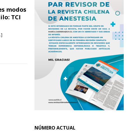
tes modos
lo: TCI
…]
NÚMERO ACTUAL